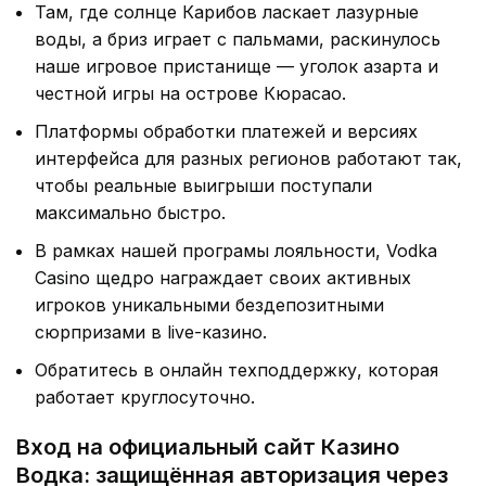
Там, где солнце Карибов ласкает лазурные
воды, а бриз играет с пальмами, раскинулось
наше игровое пристанище — уголок азарта и
честной игры на острове Кюрасао.
Платформы обработки платежей и версиях
интерфейса для разных регионов работают так,
чтобы реальные выигрыши поступали
максимально быстро.
В рамках нашей програмы лояльности, Vodka
Casino щедро награждает своих активных
игроков уникальными бездепозитными
сюрпризами в live-казино.
Обратитесь в онлайн техподдержку, которая
работает круглосуточно.
Вход на официальный сайт Казино
Водка: защищённая авторизация через