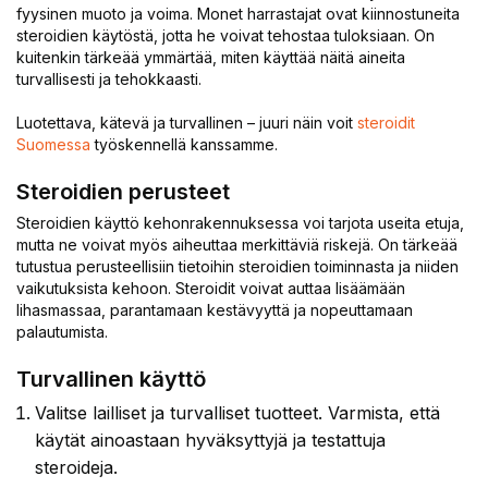
fyysinen muoto ja voima. Monet harrastajat ovat kiinnostuneita
steroidien käytöstä, jotta he voivat tehostaa tuloksiaan. On
kuitenkin tärkeää ymmärtää, miten käyttää näitä aineita
turvallisesti ja tehokkaasti.
Luotettava, kätevä ja turvallinen – juuri näin voit
steroidit
Suomessa
työskennellä kanssamme.
Steroidien perusteet
Steroidien käyttö kehonrakennuksessa voi tarjota useita etuja,
mutta ne voivat myös aiheuttaa merkittäviä riskejä. On tärkeää
tutustua perusteellisiin tietoihin steroidien toiminnasta ja niiden
vaikutuksista kehoon. Steroidit voivat auttaa lisäämään
lihasmassaa, parantamaan kestävyyttä ja nopeuttamaan
palautumista.
Turvallinen käyttö
Valitse lailliset ja turvalliset tuotteet. Varmista, että
käytät ainoastaan hyväksyttyjä ja testattuja
steroideja.