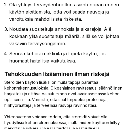
Ota yhteys terveydenhuollon asiantuntijaan ennen
käytön aloittamista, jotta voit saada neuvoja ja
varoituksia mahdollisista riskeistä.
Noudata suositeltuja annoksia ja aikarajoja. Älä
koskaan ylitä suositeltuja määriä, sillä se voi johtaa
vakaviin terveysongelmiin.
Seuraa kehosi reaktioita ja lopeta käyttö, jos
huomaat haitallisia vaikutuksia.
Tehokkuuden lisääminen ilman riskejä
Steroidien käytön lisäksi on muita tapoja parantaa
kehonrakennustuloksia. Oikeanlainen ravitsemus, säännöllinen
harjoittelu ja riittävä palautuminen ovat avainasemassa kehon
optimoinnissa. Varmista, että saat tarpeeksi proteiineja,
hiilihydraatteja ja terveellisiä rasvoja ravinnostasi.
Yhteenvetona voidaan todeta, että steroidit voivat olla
hyödyllisiä kehonrakennuksessa, mutta niiden käyttöön liittyy
merkittäviä riskejä. Oikealla tiedolla ja vastuullisella