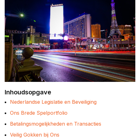
Inhoudsopgave
Nederlandse Legislatie en Beveiliging
Ons Brede Spelportfolio
Betalingsmogelijkheden en Transacties
Veilig Gokken bij Ons