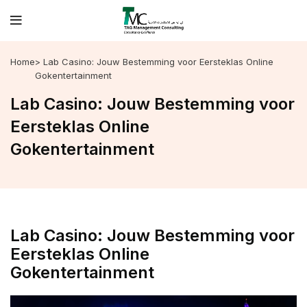
Home
> Lab Casino: Jouw Bestemming voor Eersteklas Online
Gokentertainment
Lab Casino: Jouw Bestemming voor
Eersteklas Online
Gokentertainment
Lab Casino: Jouw Bestemming voor
Eersteklas Online
Gokentertainment