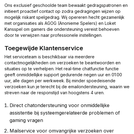
Ons exclusief geschoolde team bewaakt gedragspatronen en
initieert proactief contact op zodra gedragingen wijzen op
mogelijk riskant spelgedrag. Wij opereren hecht gezamenlijk
met organisaties als AGOG (Anonieme Spelers) en Loket
Kansspel om gamers die ondersteuning vereist behoeven
door te verwijzen naar professionele instellingen.
Toegewijde Klantenservice
Het serviceteam is beschikbaar via meerdere
contactmogelijkheden om verzoeken te beantwoorden en
situaties op te verhelpen. Het real-time chatfunctie functie
geeft onmiddellijke support gedurende negen uur en 01:00
uur, alle dagen per werkweek. Bij minder spoedeisende
verzoeken kun je terecht bij de emailondersteuning, waarin we
streven naar de responstijd van hoogstens 4 uren.
Direct chatondersteuning voor onmiddellijke
assistentie bij systeemgerelateerde problemen of
gaming vragen
Mailservice voor omvangrijke verzoeken over