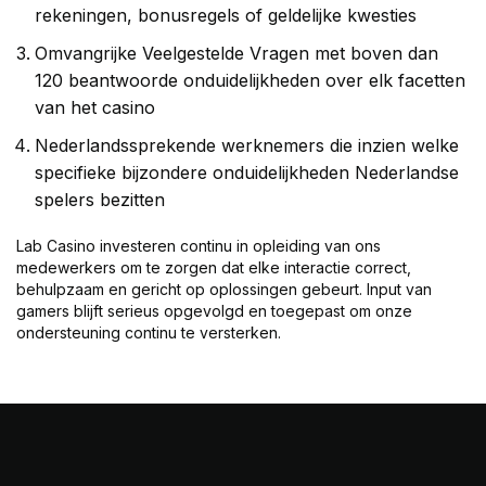
rekeningen, bonusregels of geldelijke kwesties
Omvangrijke Veelgestelde Vragen met boven dan
120 beantwoorde onduidelijkheden over elk facetten
van het casino
Nederlandssprekende werknemers die inzien welke
specifieke bijzondere onduidelijkheden Nederlandse
spelers bezitten
Lab Casino investeren continu in opleiding van ons
medewerkers om te zorgen dat elke interactie correct,
behulpzaam en gericht op oplossingen gebeurt. Input van
gamers blijft serieus opgevolgd en toegepast om onze
ondersteuning continu te versterken.