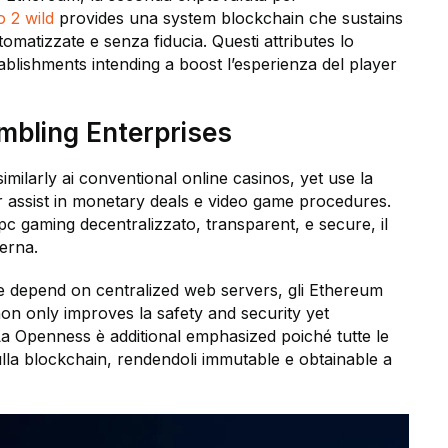
o 2 wild
provides una system blockchain che sustains
omatizzate e senza fiducia. Questi attributes lo
ablishments intending a boost l’esperienza del player
bling Enterprises
milarly ai conventional online casinos, yet use la
assist in monetary deals e video game procedures.
 gaming decentralizzato, transparent, e secure, il
ierna.
he depend on centralized web servers, gli Ethereum
 non only improves la safety and security yet
. La Openness è additional emphasized poiché tutte le
ulla blockchain, rendendoli immutable e obtainable a