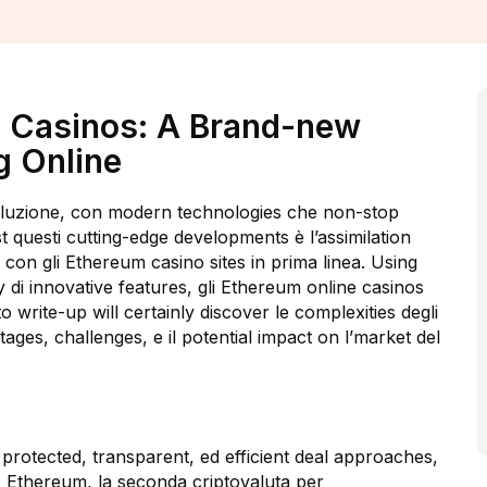
m Casinos: A Brand-new
g Online
voluzione, con modern technologies che non-stop
t questi cutting-edge developments è l’assimilation
, con gli Ethereum casino sites in prima linea. Using
 di innovative
features, gli Ethereum online casinos
o write-up will certainly discover le complexities degli
ages, challenges, e il potential impact on l’market del
protected, transparent, ed efficient deal approaches,
. Ethereum, la seconda criptovaluta per