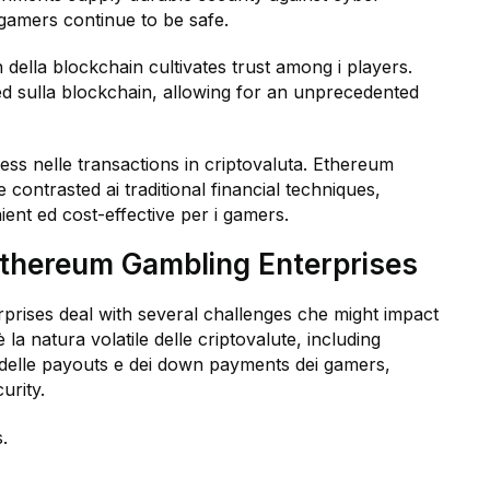
i gamers continue to be safe.
n della blockchain cultivates trust among i players.
ed sulla blockchain, allowing for an unprecedented
ness nelle transactions in criptovaluta. Ethereum
 contrasted ai traditional financial techniques,
ient ed cost-effective per i gamers.
i Ethereum Gambling Enterprises
erprises deal with several challenges che might impact
 la natura volatile delle criptovalute, including
h delle payouts e dei down payments dei gamers,
urity.
s.