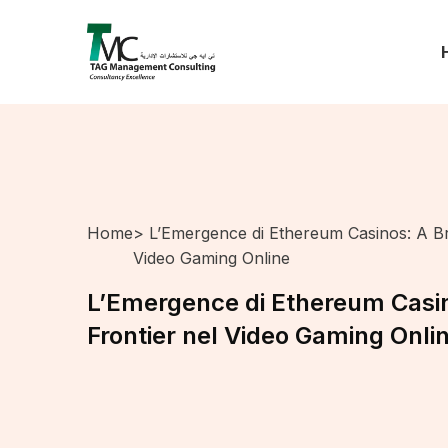
Home
> L’Emergence di Ethereum Casinos: A B
Video Gaming Online
L’Emergence di Ethereum Casi
Frontier nel Video Gaming Onli