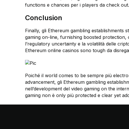
functions e chances per i players da check out
Conclusion
Finally, gli Ethereum gambling establishments s
gaming on-line, furnishing boosted protection, 
l’regulatory uncertainty e la volatilità delle cri
Ethereum online casinos sono tough da disrega
Poiché il world comes to be sempre più electro
advancement, gli Ethereum gambling establishm
nell’development del video gaming on the internet
gaming non è only più protected e clear yet addi