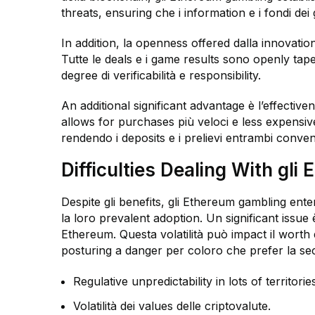
threats, ensuring che i information e i fondi de
In addition, la openness offered dalla innovatio
Tutte le deals e i game results sono openly tap
degree di verificabilità e responsibility.
An additional significant advantage è l’effective
allows for purchases più veloci e less expensive
rendendo i deposits e i prelievi entrambi conven
Difficulties Dealing With gl
Despite gli benefits, gli Ethereum gambling ent
la loro prevalent adoption. Un significant issue è
Ethereum. Questa volatilità può impact il wort
posturing a danger per coloro che prefer la sec
Regulative unpredictability in lots of territorie
Volatilità dei values delle criptovalute.