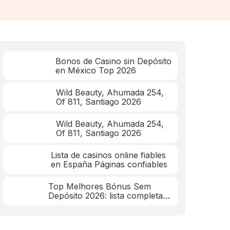
Bonos de Casino sin Depósito
en México Top 2026
Wild Beauty, Ahumada 254,
Of 811, Santiago 2026
Wild Beauty, Ahumada 254,
Of 811, Santiago 2026
Lista de casinos online fiables
en España Páginas confiables
Top Melhores Bónus Sem
Depósito 2026: lista completa
mar 2026