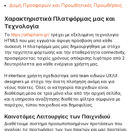
Δομή Προσφορών και Προωθητικές Προωθήσεις
Χαρακτηριστικά Πλατφόρμας μας και
Τεχνολογία
Το
https://alfapharm.gr/
τρέχει με εξελιγμένη τεχνολογία
HTML5 που μας εγγυάται άψογη πρόσβαση από κάθε
συσκευή. Η πλατφόρμα μας μας δημιουργήθηκε με στόχο
την ταχύτητα φόρτωσης και την σταθερότητα connectivity,
προσφέροντας ταχείς χρόνους απόκρισης λιγότερο από 2
δευτερόλεπτα για κάθε ενέργεια χρήστη μας.
Η interface χρήστη σχεδιάστηκε από team ειδικών UX/UI
designers με στόχο την άνετη πλοήγηση ακόμη και για
νέους παίκτες. Όλες οι κατηγορία παιχνιδιών είναι
διαθέσιμη μέσα σε τρία μόνο κλικ από την αρχική σελίδα,
και η υπηρεσία αναζήτησης διαθέτει φίλτρα σύμφωνα με
παρόχου, τύπου παιχνιδιού και δημοφιλίας.
Καινοτόμες Λειτουργίες των Παιχνιδιού
Διαθέτουμε σύστημα προσωποποιημένων προτάσεων που
αναλύει τις προτιμήσεις των των παικτών και μας προτείνει