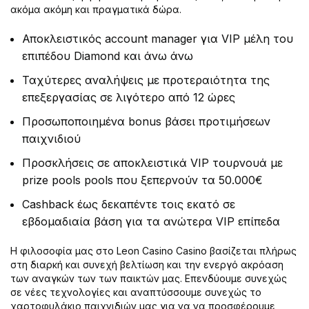
ακόμα ακόμη και πραγματικά δώρα.
Αποκλειστικός account manager για VIP μέλη του
επιπέδου Diamond και άνω άνω
Ταχύτερες αναλήψεις με προτεραιότητα της
επεξεργασίας σε λιγότερο από 12 ώρες
Προσωποποιημένα bonus βάσει προτιμήσεων
παιχνιδιού
Προσκλήσεις σε αποκλειστικά VIP τουρνουά με
prize pools pools που ξεπερνούν τα 50.000€
Cashback έως δεκαπέντε τοις εκατό σε
εβδομαδιαία βάση για τα ανώτερα VIP επίπεδα
Η φιλοσοφία μας στο Leon Casino Casino βασίζεται πλήρως
στη διαρκή και συνεχή βελτίωση και την ενεργό ακρόαση
των αναγκών των των παικτών μας. Επενδύουμε συνεχώς
σε νέες τεχνολογίες και αναπτύσσουμε συνεχώς το
χαρτοφυλάκιο παιχνιδιών μας για να να προσφέρουμε