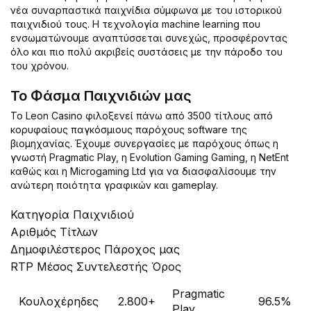
νέα συναρπαστικά παιχνίδια σύμφωνα με του ιστορικού
παιχνιδιού τους. Η τεχνολογία machine learning που
ενσωματώνουμε αναπτύσσεται συνεχώς, προσφέροντας
όλο και πιο πολύ ακριβείς συστάσεις με την πάροδο του
του χρόνου.
Το Φάσμα Παιχνιδιών μας
Το Leon Casino φιλοξενεί πάνω από 3500 τίτλους από
κορυφαίους παγκόσμιους παρόχους software της
βιομηχανίας. Έχουμε συνεργασίες με παρόχους όπως η
γνωστή Pragmatic Play, η Evolution Gaming Gaming, η NetEnt
καθώς και η Microgaming Ltd για να διασφαλίσουμε την
ανώτερη ποιότητα γραφικών και gameplay.
Κατηγορία Παιχνιδιού
Αριθμός Τίτλων
Δημοφιλέστερος Πάροχος μας
RTP Μέσος Συντελεστής Όρος
Pragmatic
Κουλοχέρηδες
2.800+
96.5%
Play