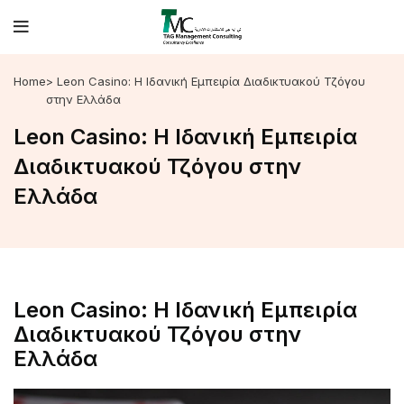
Home
> Leon Casino: Η Ιδανική Εμπειρία Διαδικτυακού Τζόγου
στην Ελλάδα
Leon Casino: Η Ιδανική Εμπειρία
Διαδικτυακού Τζόγου στην
Ελλάδα
Leon Casino: Η Ιδανική Εμπειρία
Διαδικτυακού Τζόγου στην
Ελλάδα