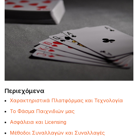
Περιεχόμενα
Χαρακτηριστικά Πλατφόρμας και Τεχνολογία
Το Φάσμα Παιχνιδιών μας
Ασφάλεια και Licensing
Μέθοδοι Συναλλαγών και Συναλλαγές