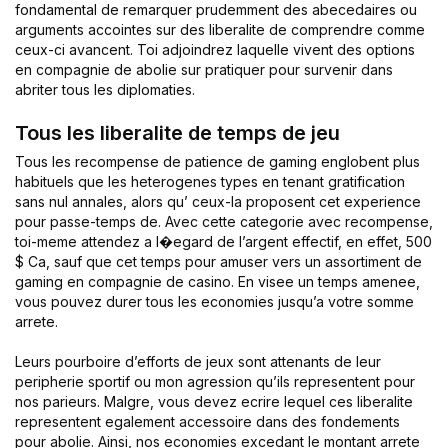
fondamental de remarquer prudemment des abecedaires ou
arguments accointes sur des liberalite de comprendre comme
ceux-ci avancent. Toi adjoindrez laquelle vivent des options
en compagnie de abolie sur pratiquer pour survenir dans
abriter tous les diplomaties.
Tous les liberalite de temps de jeu
Tous les recompense de patience de gaming englobent plus
habituels que les heterogenes types en tenant gratification
sans nul annales, alors qu’ ceux-la proposent cet experience
pour passe-temps de. Avec cette categorie avec recompense,
toi-meme attendez a l�egard de l’argent effectif, en effet, 500
$ Ca, sauf que cet temps pour amuser vers un assortiment de
gaming en compagnie de casino. En visee un temps amenee,
vous pouvez durer tous les economies jusqu’a votre somme
arrete.
Leurs pourboire d’efforts de jeux sont attenants de leur
peripherie sportif ou mon agression qu’ils representent pour
nos parieurs. Malgre, vous devez ecrire lequel ces liberalite
representent egalement accessoire dans des fondements
pour abolie. Ainsi, nos economies excedant le montant arrete