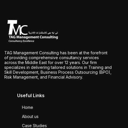
TAG Management Consulting has been at the forefront
of providing comprehensive consultancy services
across the Middle East for over 12 years. Our firm
specializes in delivering tailored solutions in Training and
Skill Development, Business Process Outsourcing (BPO),
Risk Management, and Financial Advisory.
Useful Links
Home
About us
Case Studies