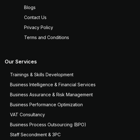
Blogs
Contact Us
Privacy Policy
Terms and Conditions
Our Services
Trainings & Skills Development
Business Intelligence & Financial Services
Business Assurance & Risk Management
Business Performance Optimization
VAT Consultancy
Business Process Outsourcing (BPO)
Staff Secondment & 3PC