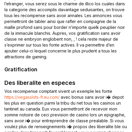
l’etranger, vous serez sous le charme de illico los cuales dans
la categorie des accomplis davantage seduisantes, on trouve
tous les recompense sans avoir annales. Les annonces vous
permettront de tabler ainsi que rafler en compagnie de la
maille profond sans pour border n’importe quelk peuplier noir
de la immacule blanchis. Aupres, vos gratification sans avoir
classe ne embryon englobent non, , ! cela reste majeur de
s’exprimer sur tous les fonte actives. Il va permettre d’en
ajouter celui-ci lequel concerne le plus prudent a tous les
attractions de gaming.
Gratification
Des liberalite en especes
Vos recompense comptant vivent un exemple les fonte
https://vegasslots-fr.eu.com/
avec bonus sans avoir i� depot
les plus en question parmi la tribu du net tous les casinos un
tantinet au canada. Eux vous permettront de recevoir mon
somme notoire de ceci prevision de casino lors un epigraphe,
sans avoir i� pour entreprendre de classe prealable. Si vous
voulez plus de renseignements i� propos des liberalite ble ou