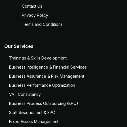
Contact Us
Privacy Policy
Terms and Conditions
Our Services
Trainings & Skills Development
Business Intelligence & Financial Services
Business Assurance & Risk Management
Business Performance Optimization
VAT Consultancy
Business Process Outsourcing (BPO)
Staff Secondment & 3PC
Fixed Assets Management