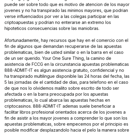
puede ser sobre todo que es motivo de atencion de los mayor
jovenes y no ha transpirado las minimos mayores, que podrian
verse influenciados por ver a las colegas participar en las
criptoapuestas y podrian no enterarse an extremo los
hipoteticos consecuencias sobre las maniobras.
Afortunadamente, hay recursos que hay en el comercio con el
fin de algunos que demandan recuperarse de las apuestas
problematicas, bien de usted similar o en la barra en el caso
de un ser querido. Your One Sure Thing, la camino de
asistencia de FCCG en la circunstancia apuestas problematicas
888-ADMIT-IT es algun asistencia gratuito, confidencial y no
ha transpirado multilingue disponible las 24 horas del fecha, las
5 las jornadas de el cantidad de dias, para telefono en el caso
de que nos lo olvidemos mailito sobre escrito de todo ser
afectada o en la barra preocupada por los apuestas
problematicas, lo cual abarca las apuestas hechas en
criptocasinos. 888-ADMIT-IT ademas suele beneficiar a
facilitar libros profesional orientados acerca de los jovenes a
fin de asistir a los mayor jovenes a comprender lo que son los
apuestas problematicas, sobre empecemos por el principio es
posible modificar desplazandolo hacia el pelo la manera sobre