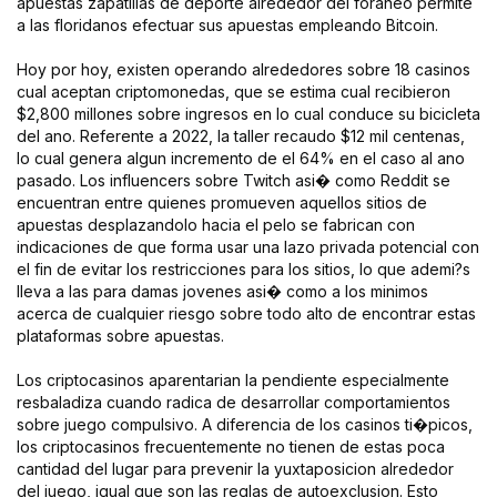
apuestas zapatillas de deporte alrededor del foraneo permite
a las floridanos efectuar sus apuestas empleando Bitcoin.
Hoy por hoy, existen operando alrededores sobre 18 casinos
cual aceptan criptomonedas, que se estima cual recibieron
$2,800 millones sobre ingresos en lo cual conduce su bicicleta
del ano. Referente a 2022, la taller recaudo $12 mil centenas,
lo cual genera algun incremento de el 64% en el caso al ano
pasado. Los influencers sobre Twitch asi� como Reddit se
encuentran entre quienes promueven aquellos sitios de
apuestas desplazandolo hacia el pelo se fabrican con
indicaciones de que forma usar una lazo privada potencial con
el fin de evitar los restricciones para los sitios, lo que ademi?s
lleva a las para damas jovenes asi� como a los minimos
acerca de cualquier riesgo sobre todo alto de encontrar estas
plataformas sobre apuestas.
Los criptocasinos aparentarian la pendiente especialmente
resbaladiza cuando radica de desarrollar comportamientos
sobre juego compulsivo. A diferencia de los casinos ti�picos,
los criptocasinos frecuentemente no tienen de estas poca
cantidad del lugar para prevenir la yuxtaposicion alrededor
del juego, igual que son las reglas de autoexclusion. Esto