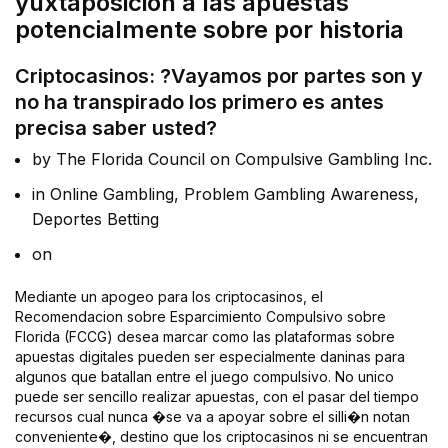
yuxtaposicion a las apuestas
potencialmente sobre por historia
Criptocasinos: ?Vayamos por partes son y
no ha transpirado los primero es antes
precisa saber usted?
by The Florida Council on Compulsive Gambling Inc.
in Online Gambling, Problem Gambling Awareness,
Deportes Betting
on
Mediante un apogeo para los criptocasinos, el
Recomendacion sobre Esparcimiento Compulsivo sobre
Florida (FCCG) desea marcar como las plataformas sobre
apuestas digitales pueden ser especialmente daninas para
algunos que batallan entre el juego compulsivo. No unico
puede ser sencillo realizar apuestas, con el pasar del tiempo
recursos cual nunca �se va a apoyar sobre el silli�n notan
conveniente�, destino que los criptocasinos ni se encuentran