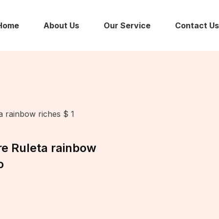
Home
About Us
Our Service
Contact Us
 rainbow riches $ 1
e Ruleta rainbow
o