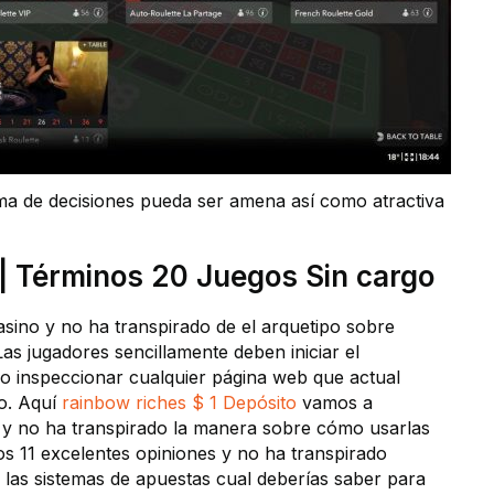
a de decisiones pueda ser amena así­ como atractiva
 | Términos 20 Juegos Sin cargo
asino y no ha transpirado de el arquetipo sobre
Las jugadores sencillamente deben iniciar el
o inspeccionar cualquier página web que actual
do. Aquí
rainbow riches $ 1 Depósito
vamos a
s y no ha transpirado la manera sobre cómo usarlas
los 11 excelentes opiniones y no ha transpirado
 las sistemas de apuestas cual deberías saber para