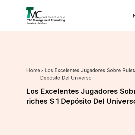
Home
> Los Excelentes Jugadores Sobre Ruleta
Depósito Del Universo
Los Excelentes Jugadores Sobr
riches $ 1 Depósito Del Univers