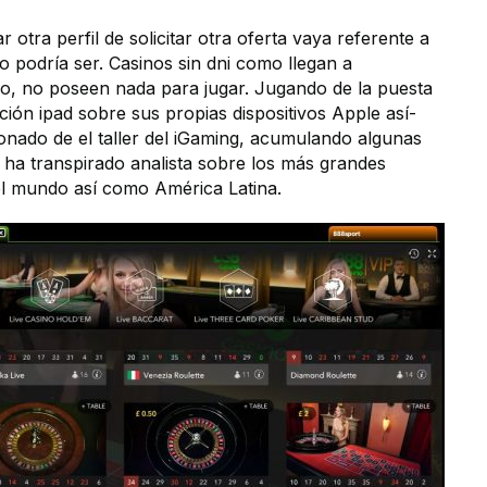
otra perfil de solicitar otra oferta vaya referente a
 podrí­a ser. Casinos sin dni como llegan a
o, no poseen nada para jugar. Jugando de la puesta
ión ipad sobre sus propias dispositivos Apple así­
onado de el taller del iGaming, acumulando algunas
o ha transpirado analista sobre los más grandes
el mundo así­ como América Latina.