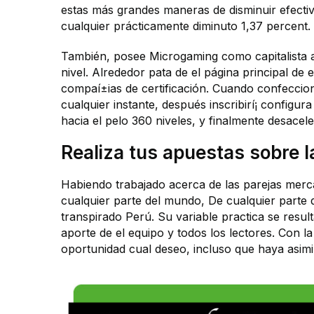
estas más grandes maneras de disminuir efectiva
cualquier prácticamente diminuto 1,37 percent.
También, posee Microgaming como capitalista a
nivel. Alrededor pata de el página principal de e
compaí±ias de certificación. Cuando confeccion
cualquier instante, después inscribirí¡ configu
hacia el pelo 360 niveles, y finalmente desacel
Realiza tus apuestas sobre 
Habiendo trabajado acerca de las parejas merc
cualquier parte del mundo, De cualquier parte
transpirado Perú. Su variable practica se resu
aporte de el equipo y todos los lectores. Con la
oportunidad cual deseo, incluso que haya asimili