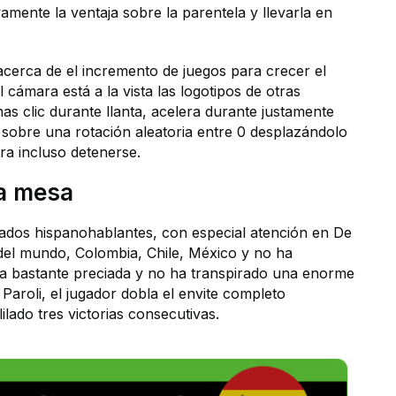
mente la ventaja sobre la parentela y llevarla en
cerca de el incremento de juegos para crecer el
l cámara está a la vista las logotipos de otras
as clic durante llanta, acelera durante justamente
ra sobre una rotación aleatoria entre 0 desplazándolo
era incluso detenerse.
la mesa
ados hispanohablantes, con especial atención en De
 del mundo, Colombia, Chile, México y no ha
lta bastante preciada y no ha transpirado una enorme
 Paroli, el jugador dobla el envite completo
lado tres victorias consecutivas.