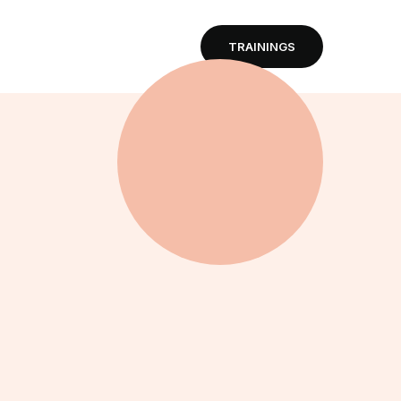
TRAININGS