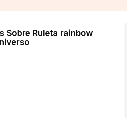
s Sobre Ruleta rainbow
Universo