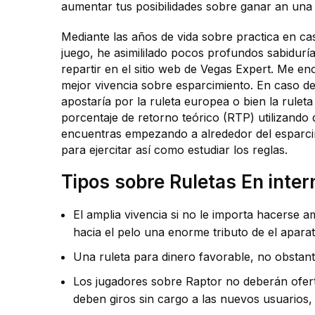
aumentar tus posibilidades sobre ganar an una 
Mediante las años de vida sobre practica en ca
juego, he asimililado pocos profundos sabiduría
repartir en el sitio web de Vegas Expert. Me en
mejor vivencia sobre esparcimiento. En caso de
apostaría por la ruleta europea o bien la rule
porcentaje de retorno teórico (RTP) utilizand
encuentras empezando a alrededor del esparcimi
para ejercitar así­ como estudiar los reglas.
Tipos sobre Ruletas En inter
El amplia vivencia si no le importa hacerse a
hacia el pelo una enorme tributo de el aparat
Una ruleta para dinero favorable, no obstante
Los jugadores sobre Raptor no deberán oferta
deben giros sin cargo a las nuevos usuarios,