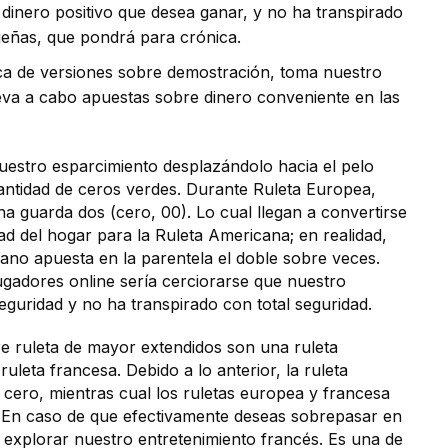
e dinero positivo que desea ganar, y no ha transpirado
eñas, que pondrá para crónica.
ca de versiones sobre demostración, toma nuestro
leva a cabo apuestas sobre dinero conveniente en las
nuestro esparcimiento desplazándolo hacia el pelo
cantidad de ceros verdes. Durante Ruleta Europea,
na guarda dos (cero, 00). Lo cual llegan a convertirse
ad del hogar para la Ruleta Americana; en realidad,
piano apuesta en la parentela el doble sobre veces.
ugadores online serí­a cerciorarse que nuestro
guridad y no ha transpirado con total seguridad.
re ruleta de mayor extendidos son una ruleta
uleta francesa. Debido a lo anterior, la ruleta
cero, mientras cual los ruletas europea y francesa
0. En caso de que efectivamente deseas sobrepasar en
s explorar nuestro entretenimiento francés. Es una de