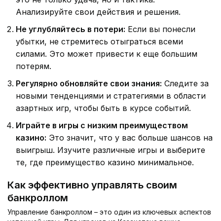
Анализируйте свои действия и решения.
Не углубляйтесь в потери:
Если вы понесли
убытки, не стремитесь отыграться всеми
силами. Это может привести к еще большим
потерям.
Регулярно обновляйте свои знания:
Следите за
новыми тенденциями и стратегиями в области
азартных игр, чтобы быть в курсе событий.
Играйте в игры с низким преимуществом
казино:
Это значит, что у вас больше шансов на
выигрыш. Изучите различные игры и выберите
те, где преимущество казино минимальное.
Как эффективно управлять своим
банкроллом
Управление банкроллом – это один из ключевых аспектов