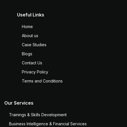
Useful Links
Home
About us
Case Studies
Blogs
Contact Us
Privacy Policy
Terms and Conditions
Our Services
Trainings & Skills Development
Business Intelligence & Financial Services