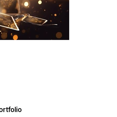
rtfolio