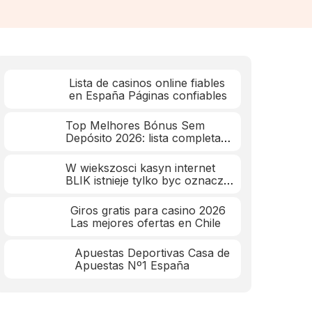
Lista de casinos online fiables
en España Páginas confiables
Top Melhores Bónus Sem
Depósito 2026: lista completa
mar 2026
W wiekszosci kasyn internet
BLIK istnieje tylko byc oznacza
wplaty
Giros gratis para casino 2026
Las mejores ofertas en Chile
Apuestas Deportivas Casa de
Apuestas Nº1 España