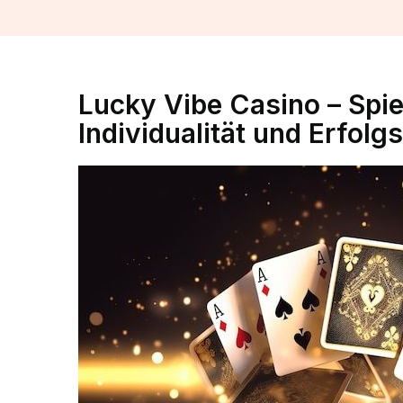
Lucky Vibe Casino – Spi
Individualität und Erfol