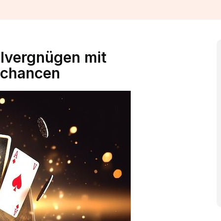
elvergnügen mit
gschancen