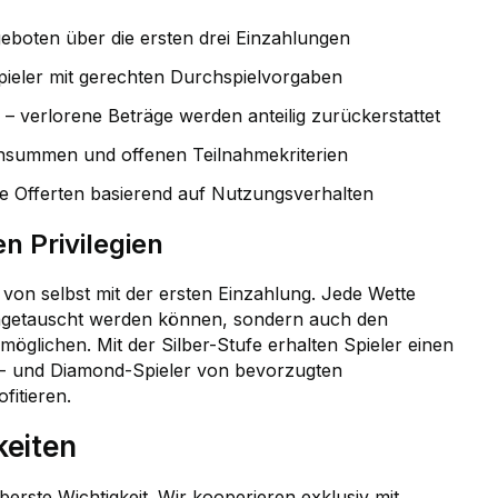
boten über die ersten drei Einzahlungen
pieler mit gerechten Durchspielvorgaben
verlorene Beträge werden anteilig zurückerstattet
nnsummen und offenen Teilnahmekriterien
 Offerten basierend auf Nutzungsverhalten
n Privilegien
von selbst mit der ersten Einzahlung. Jede Wette
eingetauscht werden können, sondern auch den
glichen. Mit der Silber-Stufe erhalten Spieler einen
n- und Diamond-Spieler von bevorzugten
itieren.
keiten
berste Wichtigkeit. Wir kooperieren exklusiv mit