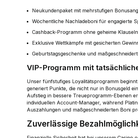
Neukundenpaket mit mehrstufigen Bonusange
Wöchentliche Nachladeboni für engagierte S
Cashback-Programm ohne geheime Klauseln – 
Exklusive Wettkämpfe mit gesicherten Gewi
Geburtstagsgeschenke und maßgeschneiderte
VIP-Programm mit tatsächliche
Unser fünfstufiges Loyalitätsprogramm beginnt 
generiert Punkte, die nicht nur in Bonusgeld 
Aufstieg in bessere Treueprogramm-Ebenen ermö
individuellen Account-Manager, während Plati
Auszahlungen und maßgeschneiderten Boni prof
Zuverlässige Bezahlmöglich
Finanzielle Sicherheit hat bei unserem Casino o