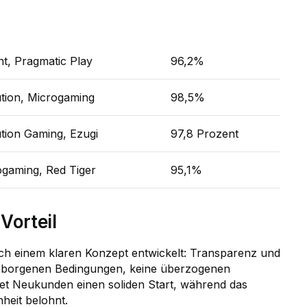
t, Pragmatic Play
96,2%
tion, Microgaming
98,5%
tion Gaming, Ezugi
97,8 Prozent
ogaming, Red Tiger
95,1%
orteil
h einem klaren Konzept entwickelt: Transparenz und
 verborgenen Bedingungen, keine überzogenen
et Neukunden einen soliden Start, während das
heit belohnt.