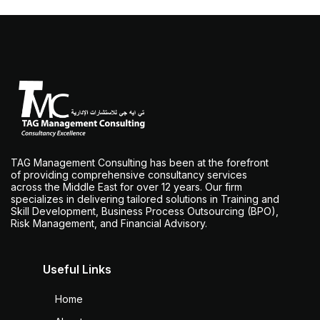
TAG Management Consulting has been at the forefront
of providing comprehensive consultancy services
across the Middle East for over 12 years. Our firm
specializes in delivering tailored solutions in Training and
Skill Development, Business Process Outsourcing (BPO),
Risk Management, and Financial Advisory.
Useful Links
Home