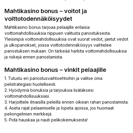
Mahtikasino bonus – voitot ja
voittotodennäköisyydet
Mahtikasino bonus tarjoaa pelaajille erilaisia
voittomahdollisuuksia riippuen valitusta panostuksesta.
Yleisimpiä voittomahdollisuuksia ovat suorat vedot, jaetut vedot
ja ulkopanokset, joissa voittotodennäköisyys vaihtelee
panostuksen mukaan. On tärkeää harkita voittomahdollisuuksia
ja riskejä ennen panostamista.
Mahtikasino bonus – vinkit pelaajille
1. Tutustu eri panostusvaihtoehtoihin ja valitse oma
pelistrategiasi huolellisesti.
2. Hyödynnä bonuksia ja tarjouksia lisätäksesi
voittomahdollisuuksiasi.
3. Harjoittele ilmaisilla peleillä ennen oikean rahan panostamista.
4. Aseta rajat pelaamiselle ja lopeta ajoissa, jos huomaat
peliongelmien merkkejä.
5. Pidä hauskaa ja nauti pelikokemuksesta!