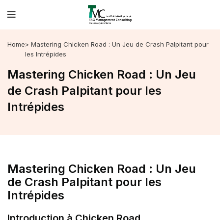
Home
> Mastering Chicken Road : Un Jeu de Crash Palpitant pour
les Intrépides
Mastering Chicken Road : Un Jeu
de Crash Palpitant pour les
Intrépides
Mastering Chicken Road : Un Jeu
de Crash Palpitant pour les
Intrépides
Introduction à Chicken Road