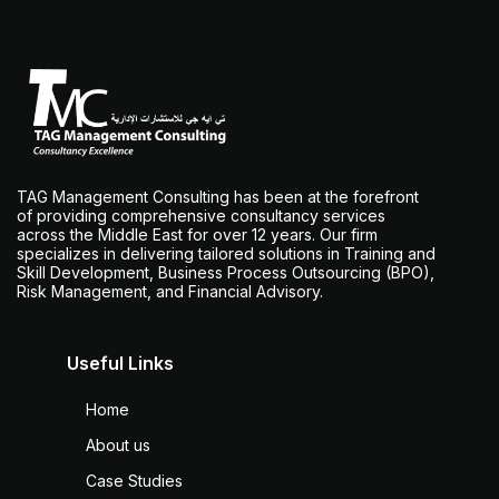
TAG Management Consulting has been at the forefront
of providing comprehensive consultancy services
across the Middle East for over 12 years. Our firm
specializes in delivering tailored solutions in Training and
Skill Development, Business Process Outsourcing (BPO),
Risk Management, and Financial Advisory.
Useful Links
Home
About us
Case Studies