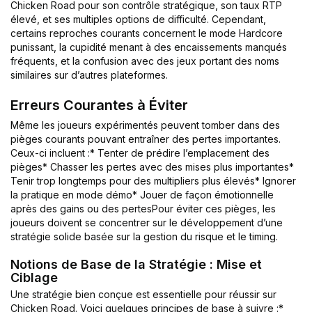
Chicken Road pour son contrôle stratégique, son taux RTP
élevé, et ses multiples options de difficulté. Cependant,
certains reproches courants concernent le mode Hardcore
punissant, la cupidité menant à des encaissements manqués
fréquents, et la confusion avec des jeux portant des noms
similaires sur d’autres plateformes.
Erreurs Courantes à Éviter
Même les joueurs expérimentés peuvent tomber dans des
pièges courants pouvant entraîner des pertes importantes.
Ceux-ci incluent :* Tenter de prédire l’emplacement des
pièges* Chasser les pertes avec des mises plus importantes*
Tenir trop longtemps pour des multipliers plus élevés* Ignorer
la pratique en mode démo* Jouer de façon émotionnelle
après des gains ou des pertesPour éviter ces pièges, les
joueurs doivent se concentrer sur le développement d’une
stratégie solide basée sur la gestion du risque et le timing.
Notions de Base de la Stratégie : Mise et
Ciblage
Une stratégie bien conçue est essentielle pour réussir sur
Chicken Road. Voici quelques principes de base à suivre :*