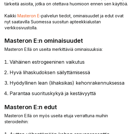
tärkeitä asioita, jotka on otettava huomioon ennen sen käyttöä.
Kaikki
Masteron E
-palvelun tiedot, ominaisuudet ja edut ovat
nyt saatavilla Suomessa suositun apteekkialustan
verkkosivustolla.
Masteron E:n ominaisuudet
Masteron E:llä on useita merkittäviä ominaisuuksia:
Vähäinen estrogeeninen vaikutus
Hyvä lihaskudoksen säilyttämisessä
Hyödyllinen lean (lihaksikas) kehonrakennuksessa
Parantaa suorituskykyä ja kestävyyttä
Masteron E:n edut
Masteron E:llä on myös useita etuja verrattuna muihin
steroideihin: