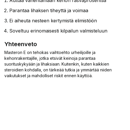
Auttaa vähentämään kehon rasvaprosenttia
Parantaa lihaksen tiheyttä ja voimaa
Ei aiheuta nesteen kertymistä elimistöön
Soveltuu erinomaisesti kilpailun valmisteluun
Yhteenveto
Masteron E on tehokas vaihtoehto urheilijoille ja
kehonrakentajille, jotka etsivät keinoja parantaa
suorituskykyään ja lihaksiaan. Kuitenkin, kuten kaikkien
steroidien kohdalla, on tärkeää tutkia ja ymmärtää niiden
vaikutukset ja mahdolliset riskit ennen käyttöä.