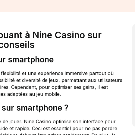
ouant à Nine Casino sur
conseils
sur smartphone
lexibilité et une expérience immersive partout où
bilité et diversité de jeux, permettant aux utilisateurs
ires. Cependant, pour optimiser ses gains, il est
ues adaptées au jeu mobile.
o sur smartphone ?
de jouer. Nine Casino optimise son interface pour
uide et rapide. Ceci est essentiel pour ne pas perdre