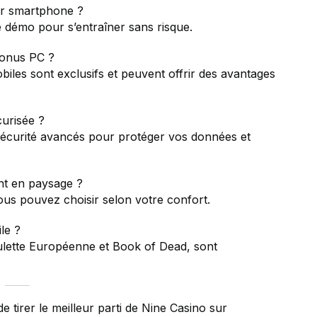
sur smartphone ?
e démo pour s’entraîner sans risque.
 bonus PC ?
biles sont exclusifs et peuvent offrir des avantages
curisée ?
e sécurité avancés pour protéger vos données et
nt en paysage ?
ous pouvez choisir selon votre confort.
le ?
ulette Européenne et Book of Dead, sont
tirer le meilleur parti de Nine Casino sur