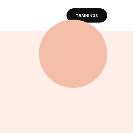
TRAININGS