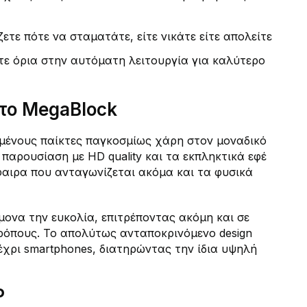
ετε πότε να σταματάτε, είτε νικάτε είτε απολείτε
ε όρια στην αυτόματη λειτουργία για καλύτερο
 το MegaBlock
ωμένους παίκτες παγκοσμίως χάρη στον μοναδικό
 παρουσίαση με HD quality και τα εκπληκτικά εφέ
αιρα που ανταγωνίζεται ακόμα και τα φυσικά
ονα την ευκολία, επιτρέποντας ακόμη και σε
όπους. Το απολύτως ανταποκρινόμενο design
χρι smartphones, διατηρώντας την ίδια υψηλή
P