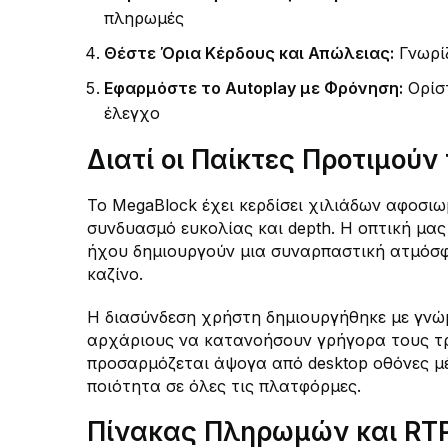
πληρωμές
Θέστε Όρια Κέρδους και Απώλειας:
Γνωρίζ
Εφαρμόστε το Autoplay με Φρόνηση:
Ορίστ
έλεγχο
Διατί οι Παίκτες Προτιμούν
Το MegaBlock έχει κερδίσει χιλιάδων αφοσι
συνδυασμό ευκολίας και depth. Η οπτική μας
ήχου δημιουργούν μια συναρπαστική ατμόσφ
καζίνο.
Η διασύνδεση χρήστη δημιουργήθηκε με γνώμ
αρχάριους να κατανοήσουν γρήγορα τους τρ
προσαρμόζεται άψογα από desktop οθόνες μέ
ποιότητα σε όλες τις πλατφόρμες.
Πίνακας Πληρωμών και RT