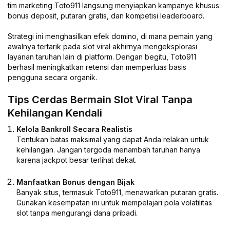
tim marketing Toto911 langsung menyiapkan kampanye khusus:
bonus deposit, putaran gratis, dan kompetisi leaderboard.
Strategi ini menghasilkan efek domino, di mana pemain yang
awalnya tertarik pada slot viral akhirnya mengeksplorasi
layanan taruhan lain di platform. Dengan begitu, Toto911
berhasil meningkatkan retensi dan memperluas basis
pengguna secara organik.
Tips Cerdas Bermain Slot Viral Tanpa
Kehilangan Kendali
Kelola Bankroll Secara Realistis
Tentukan batas maksimal yang dapat Anda relakan untuk
kehilangan. Jangan tergoda menambah taruhan hanya
karena jackpot besar terlihat dekat.
Manfaatkan Bonus dengan Bijak
Banyak situs, termasuk Toto911, menawarkan putaran gratis.
Gunakan kesempatan ini untuk mempelajari pola volatilitas
slot tanpa mengurangi dana pribadi.