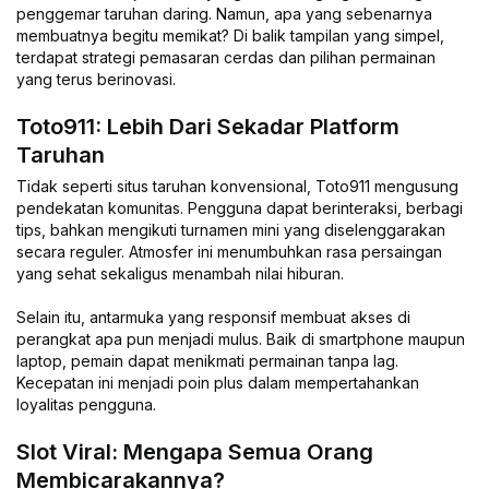
penggemar taruhan daring. Namun, apa yang sebenarnya
membuatnya begitu memikat? Di balik tampilan yang simpel,
terdapat strategi pemasaran cerdas dan pilihan permainan
yang terus berinovasi.
Toto911: Lebih Dari Sekadar Platform
Taruhan
Tidak seperti situs taruhan konvensional, Toto911 mengusung
pendekatan komunitas. Pengguna dapat berinteraksi, berbagi
tips, bahkan mengikuti turnamen mini yang diselenggarakan
secara reguler. Atmosfer ini menumbuhkan rasa persaingan
yang sehat sekaligus menambah nilai hiburan.
Selain itu, antarmuka yang responsif membuat akses di
perangkat apa pun menjadi mulus. Baik di smartphone maupun
laptop, pemain dapat menikmati permainan tanpa lag.
Kecepatan ini menjadi poin plus dalam mempertahankan
loyalitas pengguna.
Slot Viral: Mengapa Semua Orang
Membicarakannya?