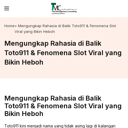
Home
> Mengungkap Rahasia di Balik Toto911 & Fenomena Slot
Viral yang Bikin Heboh
Mengungkap Rahasia di Balik
Toto911 & Fenomena Slot Viral yang
Bikin Heboh
Mengungkap Rahasia di Balik
Toto911 & Fenomena Slot Viral yang
Bikin Heboh
Toto911 kini menjadi nama yang tidak asing lagi di kalangan