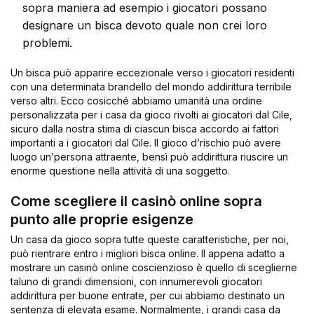
sopra maniera ad esempio i giocatori possano
designare un bisca devoto quale non crei loro
problemi.
Un bisca può apparire eccezionale verso i giocatori residenti
con una determinata brandello del mondo addirittura terribile
verso altri. Ecco cosicché abbiamo umanità una ordine
personalizzata per i casa da gioco rivolti ai giocatori dal Cile,
sicuro dalla nostra stima di ciascun bisca accordo ai fattori
importanti a i giocatori dal Cile. Il gioco d’rischio può avere
luogo un’persona attraente, bensì può addirittura riuscire un
enorme questione nella attività di una soggetto.
Come scegliere il casinò online sopra
punto alle proprie esigenze
Un casa da gioco sopra tutte queste caratteristiche, per noi,
può rientrare entro i migliori bisca online. Il appena adatto a
mostrare un casinò online coscienzioso è quello di sceglierne
taluno di grandi dimensioni, con innumerevoli giocatori
addirittura per buone entrate, per cui abbiamo destinato un
sentenza di elevata esame. Normalmente, i grandi casa da