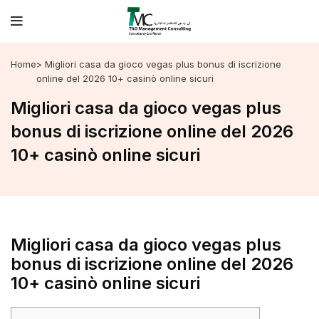
Home
> Migliori casa da gioco vegas plus bonus di iscrizione
online del 2026 10+ casinò online sicuri
Migliori casa da gioco vegas plus
bonus di iscrizione online del 2026
10+ casinò online sicuri
Migliori casa da gioco vegas plus
bonus di iscrizione online del 2026
10+ casinò online sicuri