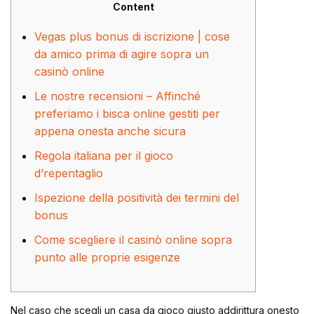
Content
Vegas plus bonus di iscrizione | cose
da amico prima di agire sopra un
casinò online
Le nostre recensioni – Affinché
preferiamo i bisca online gestiti per
appena onesta anche sicura
Regola italiana per il gioco
d’repentaglio
Ispezione della positività dei termini del
bonus
Come scegliere il casinò online sopra
punto alle proprie esigenze
Nel caso che scegli un casa da gioco giusto addirittura onesto