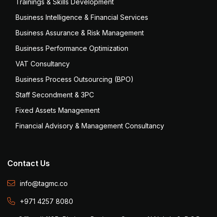
Trainings & Skills Development
Business Intelligence & Financial Services
Business Assurance & Risk Management
Business Performance Optimization
VAT Consultancy
Business Process Outsourcing (BPO)
Staff Secondment & 3PC
Fixed Assets Management
Financial Advisory & Management Consultancy
Contact Us
info@tagmc.co
+971 4257 8080