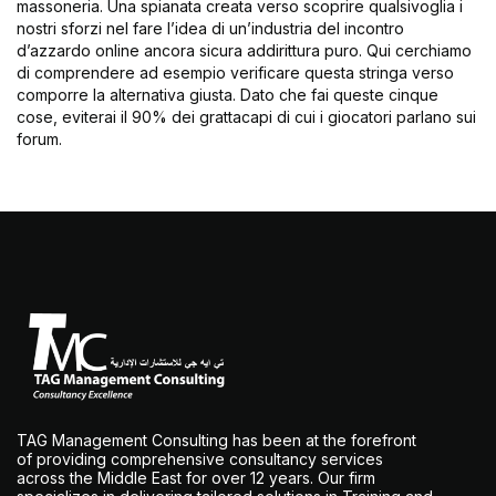
massoneria. Una spianata creata verso scoprire qualsivoglia i
nostri sforzi nel fare l’idea di un’industria del incontro
d’azzardo online ancora sicura addirittura puro. Qui cerchiamo
di comprendere ad esempio verificare questa stringa verso
comporre la alternativa giusta. Dato che fai queste cinque
cose, eviterai il 90% dei grattacapi di cui i giocatori parlano sui
forum.
TAG Management Consulting has been at the forefront
of providing comprehensive consultancy services
across the Middle East for over 12 years. Our firm