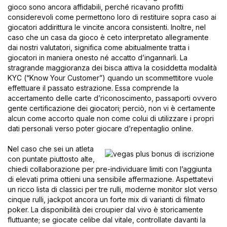
gioco sono ancora affidabili, perché ricavano profitti
considerevoli come permettono loro di restituire sopra caso ai
giocatori addirittura le vincite ancora consistenti. Inoltre, nel
caso che un casa da gioco è ceto interpretato allegramente
dai nostri valutatori, significa come abitualmente tratta i
giocatori in maniera onesto né accatto d’ingannarli. La
stragrande maggioranza dei bisca attiva la cosiddetta modalità
KYC (“Know Your Customer”) quando un scommettitore vuole
effettuare il passato estrazione. Essa comprende la
accertamento delle carte d’riconoscimento, passaporti ovvero
gente certificazione dei giocatori; perciò, non vi è certamente
alcun come accorto quale non come colui di utilizzare i propri
dati personali verso poter giocare d’repentaglio online.
Nel caso che sei un atleta
con puntate piuttosto alte,
chiedi collaborazione per pre-individuare limiti con l’aggiunta
di elevati prima ottieni una sensibile affermazione. Aspettatevi
un ricco lista di classici per tre rulli, moderne monitor slot verso
cinque rulli, jackpot ancora un forte mix di varianti di filmato
poker. La disponibilità dei croupier dal vivo è storicamente
fluttuante; se giocate celibe dal vitale, controllate davanti la