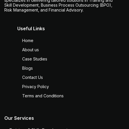
specializes in delivering tailored solutions in Training and
Skill Development, Business Process Outsourcing (BPO),
Risk Management, and Financial Advisory.
Useful Links
Home
About us
Case Studies
Blogs
Contact Us
Privacy Policy
Terms and Conditions
Our Services