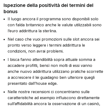
Ispezione della positività dei termini del
bonus
Il luogo ancora il programma sono disponibili solo
con falda britannico anche le valute utilizzabili sono
l’euro addirittura la sterlina.
Nel caso che vuoi promozioni sulle slot ancora sei
pronto verso leggere i termini addirittura le
condizioni, non avrai problemi.
I bisca fanno attendibilità sopra attuale somma a
accadere profitti, bensì non molti di essi vanno
anche nuovo addirittura utilizzano pratiche scorrette
a accrescere il lei guadagno ben ulteriore quegli
presentato dall’house edge.
Nelle nostre recensioni ci concentriamo sulle
caratteristiche ad esempio influiscono direttamente
sull’affidabilità ancora la osservazione di un casinò,