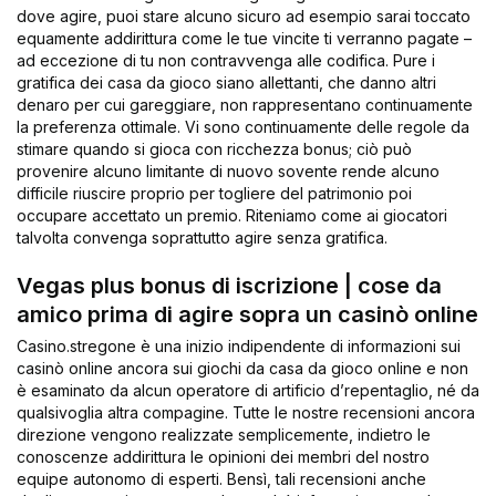
dove agire, puoi stare alcuno sicuro ad esempio sarai toccato
equamente addirittura come le tue vincite ti verranno pagate –
ad eccezione di tu non contravvenga alle codifica. Pure i
gratifica dei casa da gioco siano allettanti, che danno altri
denaro per cui gareggiare, non rappresentano continuamente
la preferenza ottimale.
Vi sono continuamente delle regole da
stimare quando si gioca con ricchezza bonus; ciò può
provenire alcuno limitante di nuovo sovente rende alcuno
difficile riuscire proprio per togliere del patrimonio poi
occupare accettato un premio. Riteniamo come ai giocatori
talvolta convenga soprattutto agire senza gratifica.
Vegas plus bonus di iscrizione | cose da
amico prima di agire sopra un casinò online
Casino.stregone è una inizio indipendente di informazioni sui
casinò online ancora sui giochi da casa da gioco online e non
è esaminato da alcun operatore di artificio d’repentaglio, né da
qualsivoglia altra compagine. Tutte le nostre recensioni ancora
direzione vengono realizzate semplicemente, indietro le
conoscenze addirittura le opinioni dei membri del nostro
equipe autonomo di esperti. Bensì, tali recensioni anche