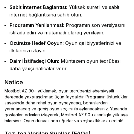
Sabit İnternet Bağlantısı:
Yüksək sürətli və sabit
internet bağlantısına sahib olun.
Proqramın Yenilənməsi:
Proqramın son versiyasını
istifadə edin və mütəmadi olaraq yeniləyin.
Özünüzə Hədəf Qoyun:
Oyun qalibiyyətlərinizi və
itkilərinizi izləyin.
Daimi İstifadəçi Olun:
Müntəzəm oyun təcrübəsi
daha yaxşı nəticələr verir.
Nəticə
Mostbet AZ 90-ı yükləmək, oyun təcrübənizi əhəmiyyətli
dərəcədə yaxşılaşdırmaq üçün faydalıdır. Proqramın üstünlükləri
sayəsində daha rahat oyun oynayacaq, bonuslardan
yararlanacaq və geniş oyun seçimi ilə əylənəcəksiniz. Yuxarıda
göstərilən adımları izləyərək, Mostbet AZ 90-ı asanlıqla yükləyə
bilərsiniz. Oyun dünyasında uğurlar və xoşbəxtlik arzu edirik!
Tez-tez Verilən Suallar (FAQs)