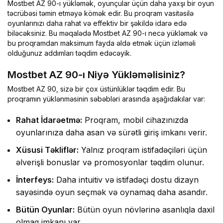
Mostbet AZ 90-ı yükləmək, oyunçular üçün daha yaxşı bir oyun
təcrübəsi təmin etməyə kömək edir. Bu proqram vasitəsilə
oyunlarınızı daha rahat və effektiv bir şəkildə idarə edə
biləcəksiniz. Bu məqalədə Mostbet AZ 90-ı necə yükləmək və
bu proqramdan maksimum fayda əldə etmək üçün izləməli
olduğunuz addımları təqdim edəcəyik.
Mostbet AZ 90-ı Niyə Yükləməlisiniz?
Mostbet AZ 90, sizə bir çox üstünlüklər təqdim edir. Bu
proqramın yüklənməsinin səbəbləri arasında aşağıdakılar var:
Rahat İdarəetmə:
Proqram, mobil cihazınızda
oyunlarınıza daha asan və sürətli giriş imkanı verir.
Xüsusi Təkliflər:
Yalnız proqram istifadəçiləri üçün
əlverişli bonuslar və promosyonlar təqdim olunur.
İnterfeys:
Daha intuitiv və istifadəçi dostu dizayn
sayəsində oyun seçmək və oynamaq daha asandır.
Bütün Oyunlar:
Bütün oyun növlərinə asanlıqla daxil
olmaq imkanı var.