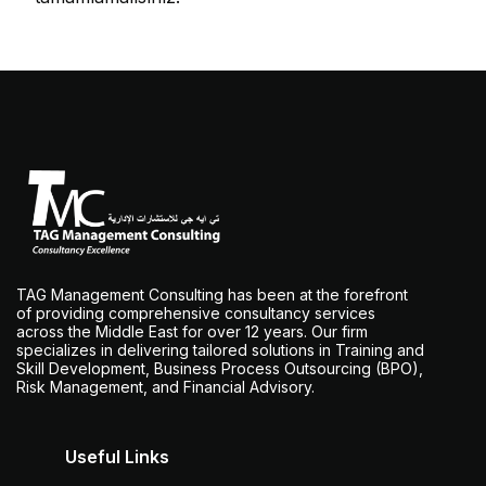
TAG Management Consulting has been at the forefront
of providing comprehensive consultancy services
across the Middle East for over 12 years. Our firm
specializes in delivering tailored solutions in Training and
Skill Development, Business Process Outsourcing (BPO),
Risk Management, and Financial Advisory.
Useful Links