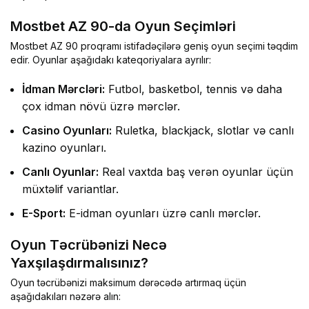
Mostbet AZ 90-da Oyun Seçimləri
Mostbet AZ 90 proqramı istifadəçilərə geniş oyun seçimi təqdim
edir. Oyunlar aşağıdakı kateqoriyalara ayrılır:
İdman Mərcləri:
Futbol, basketbol, tennis və daha
çox idman növü üzrə mərclər.
Casino Oyunları:
Ruletka, blackjack, slotlar və canlı
kazino oyunları.
Canlı Oyunlar:
Real vaxtda baş verən oyunlar üçün
müxtəlif variantlar.
E-Sport:
E-idman oyunları üzrə canlı mərclər.
Oyun Təcrübənizi Necə
Yaxşılaşdırmalısınız?
Oyun təcrübənizi maksimum dərəcədə artırmaq üçün
aşağıdakıları nəzərə alın: