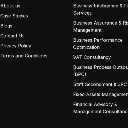
About us
Business Intelligence & F
Services
Case Studies
Business Assurance & Ri
Blogs
Management
Contact Us
Business Performance
Privacy Policy
Optimization
Terms and Conditions
VAT Consultancy
Business Process Outsou
(BPO)
Staff Secondment & 3PC
Fixed Assets Managemen
Financial Advisory &
Management Consultanc