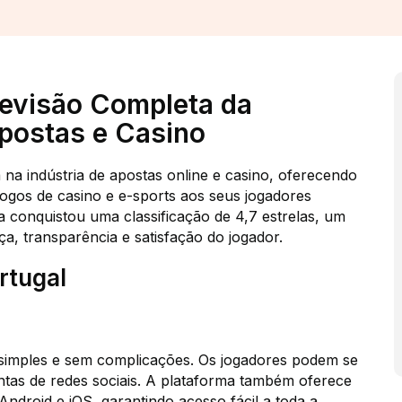
evisão Completa da
Apostas e Casino
na indústria de apostas online e casino, oferecendo
ogos de casino e e-sports aos seus jogadores
 conquistou uma classificação de 4,7 estrelas, um
 transparência e satisfação do jogador.
rtugal
 simples e sem complicações. Os jogadores podem se
tas de redes sociais. A plataforma também oferece
Android e iOS, garantindo acesso fácil a toda a