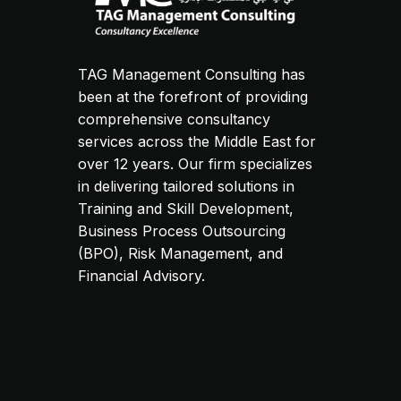
TAG Management Consulting has
been at the forefront of providing
comprehensive consultancy
services across the Middle East for
over 12 years. Our firm specializes
in delivering tailored solutions in
Training and Skill Development,
Business Process Outsourcing
(BPO), Risk Management, and
Financial Advisory.