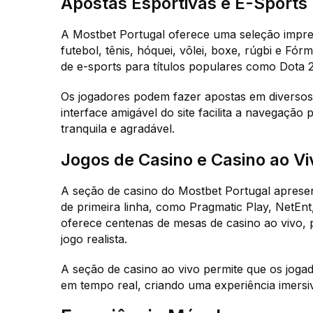
Apostas Esportivas e E-Sports
A Mostbet Portugal oferece uma seleção impre
futebol, tênis, hóquei, vôlei, boxe, rúgbi e Fó
de e-sports para títulos populares como Dota 
Os jogadores podem fazer apostas em diversos 
interface amigável do site facilita a navegação
tranquila e agradável.
Jogos de Casino e Casino ao Vi
A seção de casino do Mostbet Portugal apresen
de primeira linha, como Pragmatic Play, NetEnt
oferece centenas de mesas de casino ao vivo,
jogo realista.
A seção de casino ao vivo permite que os jogad
em tempo real, criando uma experiência imersi