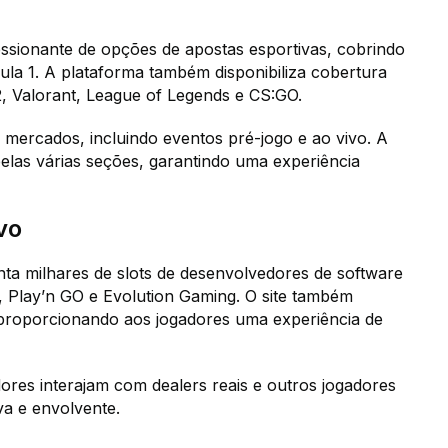
ssionante de opções de apostas esportivas, cobrindo
rmula 1. A plataforma também disponibiliza cobertura
2, Valorant, League of Legends e CS:GO.
mercados, incluindo eventos pré-jogo e ao vivo. A
 pelas várias seções, garantindo uma experiência
vo
ta milhares de slots de desenvolvedores de software
, Play’n GO e Evolution Gaming. O site também
 proporcionando aos jogadores uma experiência de
ores interajam com dealers reais e outros jogadores
va e envolvente.