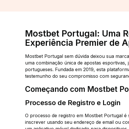
Mostbet Portugal: Uma R
Experiência Premier de 
Mostbet Portugal sem dúvida deixou sua marca 
uma combinação única de apostas esportivas, j
portugueses. Fundada em 2019, esta plataforma
testemunho do seu compromisso com segurança,
Começando com Mostbet Po
Processo de Registro e Login
O processo de registro em Mostbet Portugal é
inscrever usando seu endereço de email ou con
um aplicativo móvel dedicado para dispositivos 