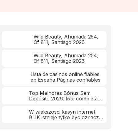
Wild Beauty, Ahumada 254,
Of 811, Santiago 2026
Wild Beauty, Ahumada 254,
Of 811, Santiago 2026
Lista de casinos online fiables
en España Páginas confiables
Top Melhores Bónus Sem
Depósito 2026: lista completa
mar 2026
W wiekszosci kasyn internet
BLIK istnieje tylko byc oznacza
wplaty