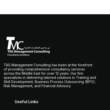
TAG Management Consulting has been at the forefront
of providing comprehensive consultancy services
across the Middle East for over 12 years. Our firm
specializes in delivering tailored solutions in Training and
Skill Development, Business Process Outsourcing (BPO),
Risk Management, and Financial Advisory.
Useful Links