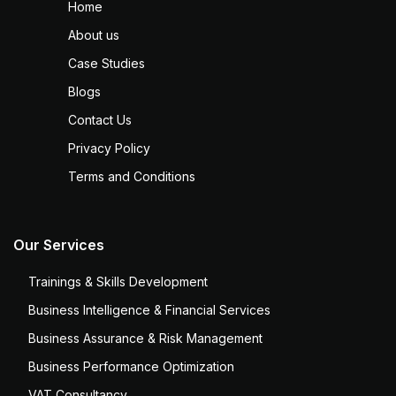
Home
About us
Case Studies
Blogs
Contact Us
Privacy Policy
Terms and Conditions
Our Services
Trainings & Skills Development
Business Intelligence & Financial Services
Business Assurance & Risk Management
Business Performance Optimization
VAT Consultancy