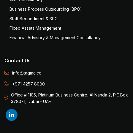
Business Process Outsourcing (BPO)
Staff Secondment & 3PC
Fixed Assets Management
Financial Advisory & Management Consultancy
Contact Us
info@tagmc.co
+971 4257 8080
Office # 1105, Platinum Business Centre, Al Nahda 2, P.O.Box
378371, Dubai - UAE