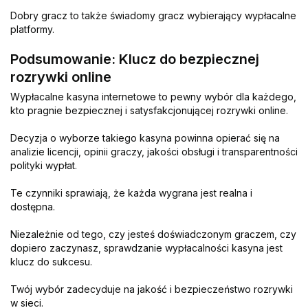
Dobry gracz to także świadomy gracz wybierający wypłacalne
platformy.
Podsumowanie: Klucz do bezpiecznej
rozrywki online
Wypłacalne kasyna internetowe to pewny wybór dla każdego,
kto pragnie bezpiecznej i satysfakcjonującej rozrywki online.
Decyzja o wyborze takiego kasyna powinna opierać się na
analizie licencji, opinii graczy, jakości obsługi i transparentności
polityki wypłat.
Te czynniki sprawiają, że każda wygrana jest realna i
dostępna.
Niezależnie od tego, czy jesteś doświadczonym graczem, czy
dopiero zaczynasz, sprawdzanie wypłacalności kasyna jest
klucz do sukcesu.
Twój wybór zadecyduje na jakość i bezpieczeństwo rozrywki
w sieci.