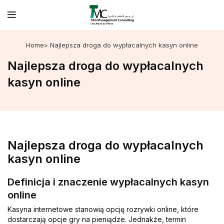
Home
> Najlepsza droga do wypłacalnych kasyn online
Najlepsza droga do wypłacalnych
kasyn online
Najlepsza droga do wypłacalnych
kasyn online
Definicja i znaczenie wypłacalnych kasyn
online
Kasyna internetowe stanowią opcję rozrywki online, które
dostarczają opcje gry na pieniądze. Jednakże, termin