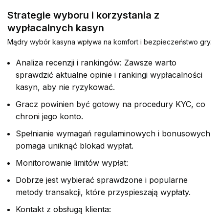
Strategie wyboru i korzystania z
wypłacalnych kasyn
Mądry wybór kasyna wpływa na komfort i bezpieczeństwo gry.
Analiza recenzji i rankingów: Zawsze warto
sprawdzić aktualne opinie i rankingi wypłacalności
kasyn, aby nie ryzykować.
Gracz powinien być gotowy na procedury KYC, co
chroni jego konto.
Spełnianie wymagań regulaminowych i bonusowych
pomaga uniknąć blokad wypłat.
Monitorowanie limitów wypłat:
Dobrze jest wybierać sprawdzone i popularne
metody transakcji, które przyspieszają wypłaty.
Kontakt z obsługą klienta: