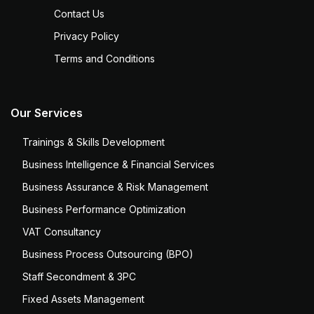
Contact Us
Privacy Policy
Terms and Conditions
Our Services
Trainings & Skills Development
Business Intelligence & Financial Services
Business Assurance & Risk Management
Business Performance Optimization
VAT Consultancy
Business Process Outsourcing (BPO)
Staff Secondment & 3PC
Fixed Assets Management