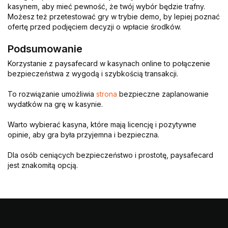
kasynem, aby mieć pewność, że twój wybór będzie trafny.
Możesz też przetestować gry w trybie demo, by lepiej poznać
ofertę przed podjęciem decyzji o wpłacie środków.
Podsumowanie
Korzystanie z paysafecard w kasynach online to połączenie
bezpieczeństwa z wygodą i szybkością transakcji.
To rozwiązanie umożliwia
strona
bezpieczne zaplanowanie
wydatków na grę w kasynie.
Warto wybierać kasyna, które mają licencję i pozytywne
opinie, aby gra była przyjemna i bezpieczna.
Dla osób ceniących bezpieczeństwo i prostotę, paysafecard
jest znakomitą opcją.