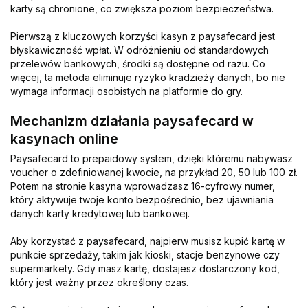
karty są chronione, co zwiększa poziom bezpieczeństwa.
Pierwszą z kluczowych korzyści kasyn z paysafecard jest
błyskawiczność wpłat. W odróżnieniu od standardowych
przelewów bankowych, środki są dostępne od razu. Co
więcej, ta metoda eliminuje ryzyko kradzieży danych, bo nie
wymaga informacji osobistych na platformie do gry.
Mechanizm działania paysafecard w
kasynach online
Paysafecard to prepaidowy system, dzięki któremu nabywasz
voucher o zdefiniowanej kwocie, na przykład 20, 50 lub 100 zł.
Potem na stronie kasyna wprowadzasz 16-cyfrowy numer,
który aktywuje twoje konto bezpośrednio, bez ujawniania
danych karty kredytowej lub bankowej.
Aby korzystać z paysafecard, najpierw musisz kupić kartę w
punkcie sprzedaży, takim jak kioski, stacje benzynowe czy
supermarkety. Gdy masz kartę, dostajesz dostarczony kod,
który jest ważny przez określony czas.