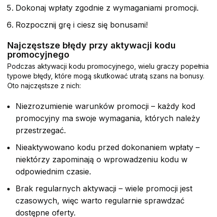
Dokonaj wpłaty zgodnie z wymaganiami promocji.
Rozpocznij grę i ciesz się bonusami!
Najczęstsze błędy przy aktywacji kodu
promocyjnego
Podczas aktywacji kodu promocyjnego, wielu graczy popełnia
typowe błędy, które mogą skutkować utratą szans na bonusy.
Oto najczęstsze z nich:
Niezrozumienie warunków promocji – każdy kod
promocyjny ma swoje wymagania, których należy
przestrzegać.
Nieaktywowano kodu przed dokonaniem wpłaty –
niektórzy zapominają o wprowadzeniu kodu w
odpowiednim czasie.
Brak regularnych aktywacji – wiele promocji jest
czasowych, więc warto regularnie sprawdzać
dostępne oferty.