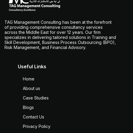
TAG Management Consulting has been at the forefront
of providing comprehensive consultancy services
across the Middle East for over 12 years. Our firm
specializes in delivering tailored solutions in Training and
Skill Development, Business Process Outsourcing (BPO),
Risk Management, and Financial Advisory.
Useful Links
Home
About us
Case Studies
Blogs
Contact Us
Privacy Policy