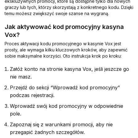
ekskluzywnych promocji, które są dostępne tylko dla nowych
graczy lub tych, którzy skorzystają z konkretnego kodu. Dzięki
temu możesz zwiększyć swoje szanse na wygraną.
Jak aktywować kod promocyjny kasyna
Vox?
Proces aktywacji kodu promocyjnego w kasynie Vox jest
prosty, ale wymaga kilku kluczowych kroków, aby zapewnić
sobie maksymalne korzyści. Oto instrukcja krok po kroku:
Załóż konto na stronie kasyna Vox, jeśli jeszcze go
nie masz.
Przejdź do sekcji “Wprowadź kod promocyjny”
podczas rejestracji.
Wprowadź swój kod promocyjny w odpowiednie
pole.
Zapoznaj się z warunkami promocji, aby nie
przegapić żadnych szczegółów.