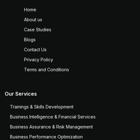
Home
About us
Case Studies
Blogs
Contact Us
Privacy Policy
Terms and Conditions
Our Services
Trainings & Skills Development
Business Intelligence & Financial Services
Business Assurance & Risk Management
Business Performance Optimization