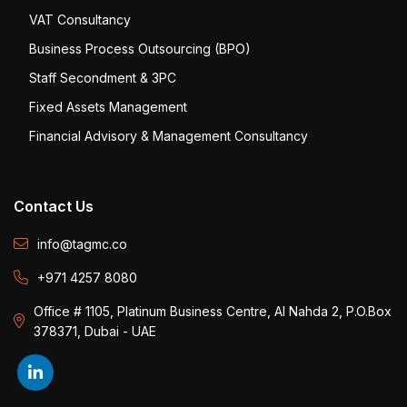
VAT Consultancy
Business Process Outsourcing (BPO)
Staff Secondment & 3PC
Fixed Assets Management
Financial Advisory & Management Consultancy
Contact Us
info@tagmc.co
+971 4257 8080
Office # 1105, Platinum Business Centre, Al Nahda 2, P.O.Box
378371, Dubai - UAE