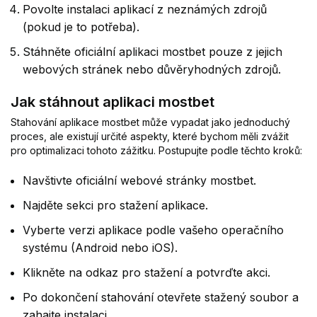
Povolte instalaci aplikací z neznámých zdrojů
(pokud je to potřeba).
Stáhněte oficiální aplikaci mostbet pouze z jejich
webových stránek nebo důvěryhodných zdrojů.
Jak stáhnout aplikaci mostbet
Stahování aplikace mostbet může vypadat jako jednoduchý
proces, ale existují určité aspekty, které bychom měli zvážit
pro optimalizaci tohoto zážitku. Postupujte podle těchto kroků:
Navštivte oficiální webové stránky mostbet.
Najděte sekci pro stažení aplikace.
Vyberte verzi aplikace podle vašeho operačního
systému (Android nebo iOS).
Klikněte na odkaz pro stažení a potvrďte akci.
Po dokončení stahování otevřete stažený soubor a
zahajte instalaci.