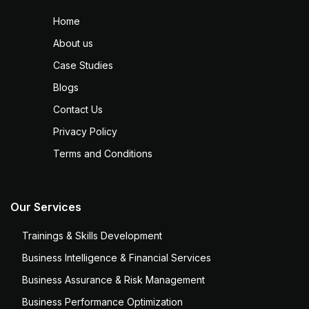
Home
About us
Case Studies
Blogs
Contact Us
Privacy Policy
Terms and Conditions
Our Services
Trainings & Skills Development
Business Intelligence & Financial Services
Business Assurance & Risk Management
Business Performance Optimization