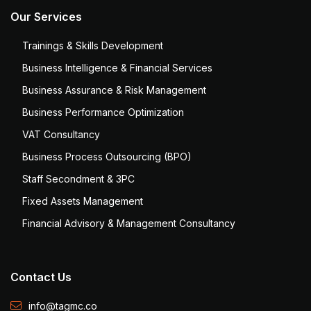
Our Services
Trainings & Skills Development
Business Intelligence & Financial Services
Business Assurance & Risk Management
Business Performance Optimization
VAT Consultancy
Business Process Outsourcing (BPO)
Staff Secondment & 3PC
Fixed Assets Management
Financial Advisory & Management Consultancy
Contact Us
info@tagmc.co