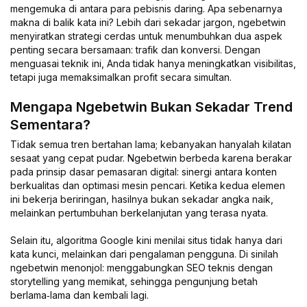
mengemuka di antara para pebisnis daring. Apa sebenarnya
makna di balik kata ini? Lebih dari sekadar jargon, ngebetwin
menyiratkan strategi cerdas untuk menumbuhkan dua aspek
penting secara bersamaan: trafik dan konversi. Dengan
menguasai teknik ini, Anda tidak hanya meningkatkan visibilitas,
tetapi juga memaksimalkan profit secara simultan.
Mengapa Ngebetwin Bukan Sekadar Trend
Sementara?
Tidak semua tren bertahan lama; kebanyakan hanyalah kilatan
sesaat yang cepat pudar. Ngebetwin berbeda karena berakar
pada prinsip dasar pemasaran digital: sinergi antara konten
berkualitas dan optimasi mesin pencari. Ketika kedua elemen
ini bekerja beriringan, hasilnya bukan sekadar angka naik,
melainkan pertumbuhan berkelanjutan yang terasa nyata.
Selain itu, algoritma Google kini menilai situs tidak hanya dari
kata kunci, melainkan dari pengalaman pengguna. Di sinilah
ngebetwin menonjol: menggabungkan SEO teknis dengan
storytelling yang memikat, sehingga pengunjung betah
berlama‑lama dan kembali lagi.