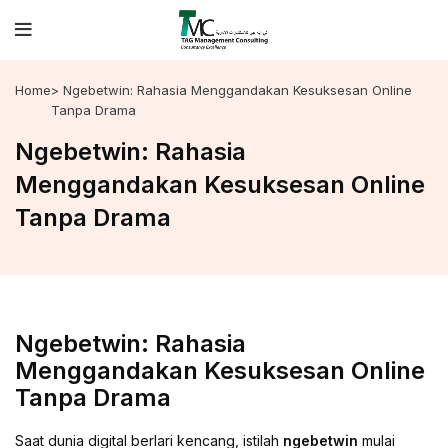
Home
> Ngebetwin: Rahasia Menggandakan Kesuksesan Online
Tanpa Drama
Ngebetwin: Rahasia
Menggandakan Kesuksesan Online
Tanpa Drama
Ngebetwin: Rahasia
Menggandakan Kesuksesan Online
Tanpa Drama
Saat dunia digital berlari kencang, istilah
ngebetwin
mulai