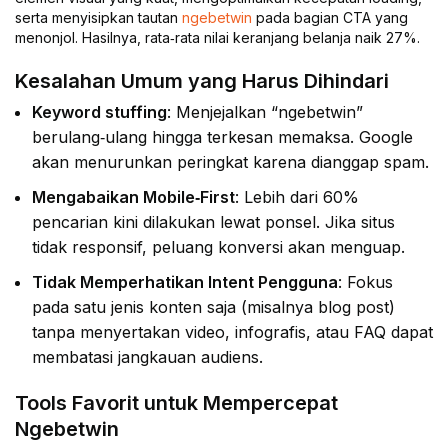
serta menyisipkan tautan
ngebetwin
pada bagian CTA yang
menonjol. Hasilnya, rata‑rata nilai keranjang belanja naik 27%.
Kesalahan Umum yang Harus Dihindari
Keyword stuffing
: Menjejalkan “ngebetwin”
berulang‑ulang hingga terkesan memaksa. Google
akan menurunkan peringkat karena dianggap spam.
Mengabaikan Mobile‑First
: Lebih dari 60%
pencarian kini dilakukan lewat ponsel. Jika situs
tidak responsif, peluang konversi akan menguap.
Tidak Memperhatikan Intent Pengguna
: Fokus
pada satu jenis konten saja (misalnya blog post)
tanpa menyertakan video, infografis, atau FAQ dapat
membatasi jangkauan audiens.
Tools Favorit untuk Mempercepat
Ngebetwin