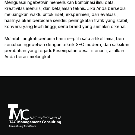
Menguasai ngebetwin memerlukan kombinasi ilmu data,
kreativitas menulis, dan ketajaman teknis. Jika Anda bersedia
meluangkan waktu untuk riset, eksperimen, dan evaluasi,
hasilnya akan berbicara sendiri: peningkatan trafik yang stabil,
konversi yang lebih tinggi, serta brand yang semakin dikenal.
Mulailah langkah pertama hari ini—pilih satu artikel lama, beri
sentuhan ngebetwin dengan teknik SEO modern, dan saksikan
perubahan yang terjadi. Kesempatan besar menanti, asalkan
Anda berani melangkah.