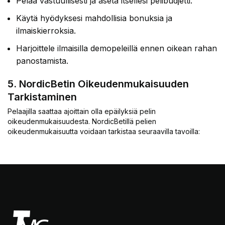
Pelaa vastuullisesti ja aseta itsellesi pelibudjetti.
Käytä hyödyksesi mahdollisia bonuksia ja
ilmaiskierroksia.
Harjoittele ilmaisilla demopeleillä ennen oikean rahan
panostamista.
5. NordicBetin Oikeudenmukaisuuden
Tarkistaminen
Pelaajilla saattaa ajoittain olla epäilyksiä pelin
oikeudenmukaisuudesta. NordicBetillä pelien
oikeudenmukaisuutta voidaan tarkistaa seuraavilla tavoilla: