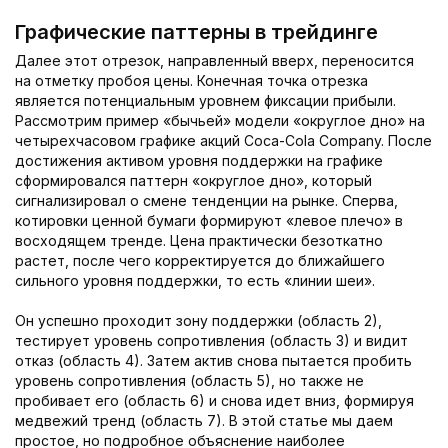
Графические паттерны в трейдинге
Далее этот отрезок, направленный вверх, переносится
на отметку пробоя цены. Конечная точка отрезка
является потенциальным уровнем фиксации прибыли.
Рассмотрим пример «‎бычьей» модели «округлое дно» на
четырехчасовом графике акций Coca-Cola Company. После
достижения активом уровня поддержки на графике
сформировался паттерн «округлое дно», который
сигнализировал о смене тенденции на рынке. Сперва,
котировки ценной бумаги формируют «левое плечо» в
восходящем тренде. Цена практически безоткатно
растет, после чего корректируется до ближайшего
сильного уровня поддержки, то есть «линии шеи».
Он успешно проходит зону поддержки (область 2),
тестирует уровень сопротивления (область 3) и видит
отказ (область 4). Затем актив снова пытается пробить
уровень сопротивления (область 5), но также не
пробивает его (область 6) и снова идет вниз, формируя
медвежий тренд (область 7). В этой статье мы даем
простое, но подробное объяснение наиболее