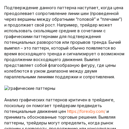
Подтверждение данного паттерна наступает, когда цена
преодолевает сопротивление линии шеи (проведенной
через вершины между обратными “головой” и “плечами”)
и продолжает свой рост. Например, трейдер может
использовать скользящие средние в сочетании с
графическими паттернами для подтверждения
потенциальных разворотов или прорывов тренда. Бычий
вымпел – это паттерн, который обычно появляется во
время восходящего тренда и сигнализирует о возможном
продолжении восходящего движения. Вымпел
представляет собой флагообразную фигуру, где цены
колеблются в узком диапазоне между двумя
параллельными линиями поддержки и сопротивления.
Анализ графических паттернов критичен в трейдинге,
поскольку он помогает трейдерам предвидеть
потенциальные движения цен
https://forexby.com/
и
принимать обоснованные торговые решения. Выявляя
паттерны, трейдеры могут определить, когда рынок
склонен к развороту, продолжению или консолидации