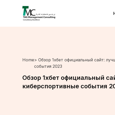
Home
> Обзор 1хбет официальный сайт: лу
события 2023
Обзор 1хбет официальный са
киберспортивные события 2