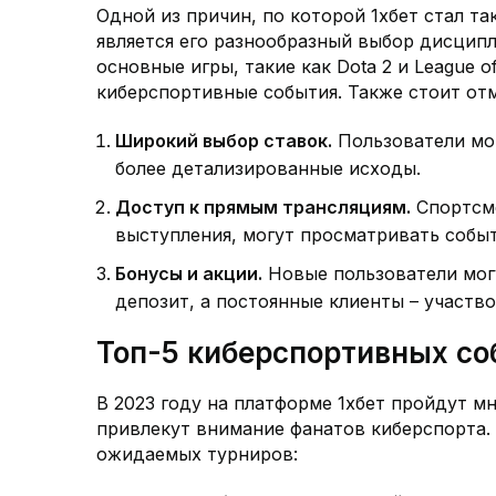
Одной из причин, по которой 1хбет стал т
является его разнообразный выбор дисципл
основные игры, такие как Dota 2 и League o
киберспортивные события. Также стоит отм
Широкий выбор ставок.
Пользователи мог
более детализированные исходы.
Доступ к прямым трансляциям.
Спортсме
выступления, могут просматривать событ
Бонусы и акции.
Новые пользователи мог
депозит, а постоянные клиенты – участво
Топ-5 киберспортивных соб
В 2023 году на платформе 1хбет пройдут 
привлекут внимание фанатов киберспорта. 
ожидаемых турниров: