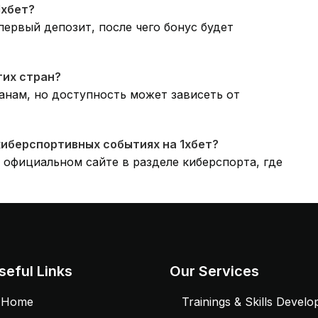
1хбет?
ервый депозит, после чего бонус будет
гих стран?
ранам, но доступность может зависеть от
киберспортивных событиях на 1хбет?
 официальном сайте в разделе киберспорта, где
seful Links
Our Services
Home
Trainings & Skills Devel