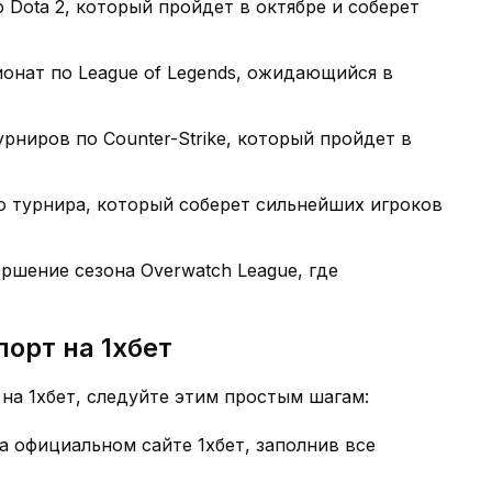
 Dota 2, который пройдет в октябре и соберет
нат по League of Legends, ожидающийся в
рниров по Counter-Strike, который пройдет в
 турнира, который соберет сильнейших игроков
ршение сезона Overwatch League, где
порт на 1хбет
 на 1хбет, следуйте этим простым шагам:
а официальном сайте 1хбет, заполнив все