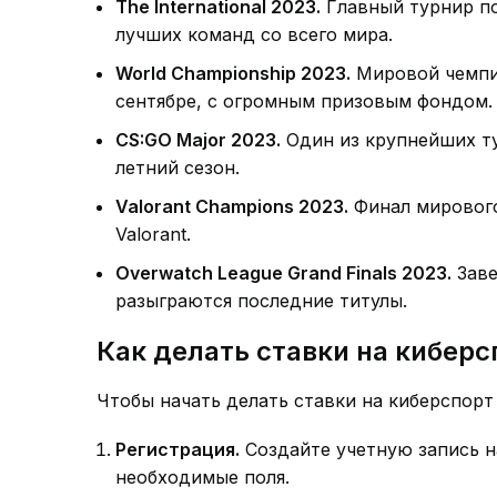
The International 2023.
Главный турнир по
лучших команд со всего мира.
World Championship 2023.
Мировой чемпио
сентябре, с огромным призовым фондом.
CS:GO Major 2023.
Один из крупнейших ту
летний сезон.
Valorant Champions 2023.
Финал мирового
Valorant.
Overwatch League Grand Finals 2023.
Заве
разыграются последние титулы.
Как делать ставки на киберс
Чтобы начать делать ставки на киберспорт
Регистрация.
Создайте учетную запись н
необходимые поля.