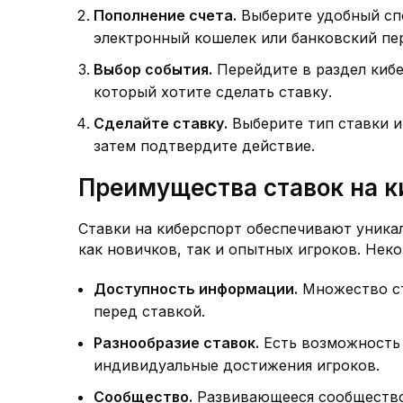
Пополнение счета.
Выберите удобный спо
электронный кошелек или банковский пе
Выбор события.
Перейдите в раздел кибе
который хотите сделать ставку.
Сделайте ставку.
Выберите тип ставки и
затем подтвердите действие.
Преимущества ставок на к
Ставки на киберспорт обеспечивают уника
как новичков, так и опытных игроков. Нек
Доступность информации.
Множество ст
перед ставкой.
Разнообразие ставок.
Есть возможность с
индивидуальные достижения игроков.
Сообщество.
Развивающееся сообщество