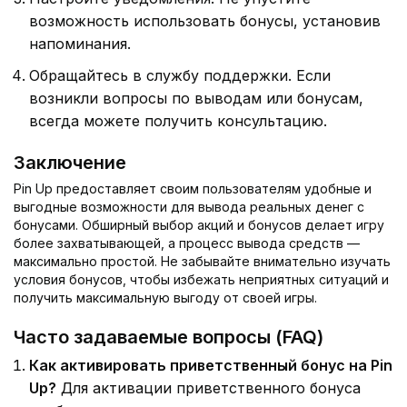
возможность использовать бонусы, установив
напоминания.
Обращайтесь в службу поддержки. Если
возникли вопросы по выводам или бонусам,
всегда можете получить консультацию.
Заключение
Pin Up предоставляет своим пользователям удобные и
выгодные возможности для вывода реальных денег с
бонусами. Обширный выбор акций и бонусов делает игру
более захватывающей, а процесс вывода средств —
максимально простой. Не забывайте внимательно изучать
условия бонусов, чтобы избежать неприятных ситуаций и
получить максимальную выгоду от своей игры.
Часто задаваемые вопросы (FAQ)
Как активировать приветственный бонус на Pin
Up?
Для активации приветственного бонуса