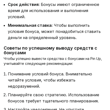
Срок действия:
Бонусы имеют ограниченное
время для использования и выполнения
условий.
Минимальная ставка:
Чтобы выполнить
условия бонуса, может понадобиться ставить
деньги на определенный уровень.
Советы по успешному выводу средств с
бонусами
Чтобы успешно вывести средства с бонусами на Pin Up,
учитывайте следующие рекомендации:
Понимание условий бонуса. Внимательно
читайте условия, чтобы избежать
недоразумений.
Планируйте свою стратегию. Использование
бонусов требует тщательного планирования.
Настройте уведомления. Не упустите