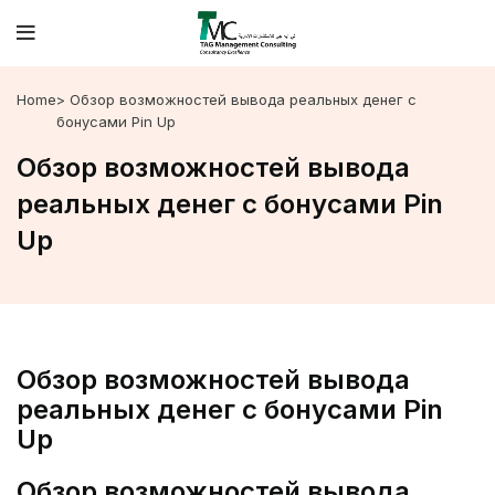
Home
> Обзор возможностей вывода реальных денег с
бонусами Pin Up
Обзор возможностей вывода
реальных денег с бонусами Pin
Up
Обзор возможностей вывода
реальных денег с бонусами Pin
Up
Обзор возможностей вывода