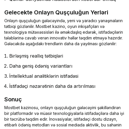
Gelecekte Onlayn Quşçuluğun Yerləri
Onlayn quşçuluğun gələcəyində, yeni və yaradıcı yanaşmaların
tətbiqi gözlənilir. Mostbet kazino, oyun inkişafçıları və
texnologiya mütəxəssisləri ilə əməkdaşlıq edərək, istifadəçilərin
tələblərinə cavab verən innovativ həllər təqdim etməyə hazırdır.
Gələcəkdə aşağıdakı trendlərin daha da yayılması gözlənilir:
Birləşmiş reallıq tətbiqləri
Daha geniş ödəniş variantları
İntellektual analitiklərin istifadəsi
İstifadəçi nəzarətinin daha da artırılması
Sonuç
Mostbet kazinosu, onlayn quşçuluğun gələcəyini şəkilləndirən
bir platformadır və müasir texnologiyalarla istifadəçilərə daha iyi
bir təcrübə təqdim edir. İnovasiyalar, istifadəçi dostu dizayn,
etibarlı ödəniş metodları və sosial mediada aktivlik, bu sahənin