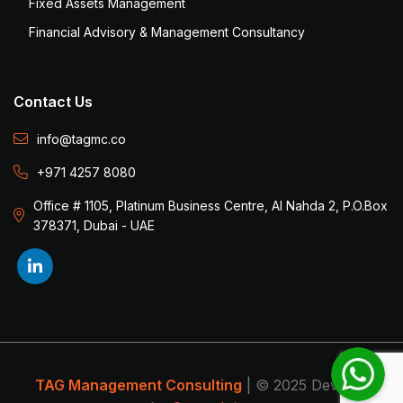
Fixed Assets Management
Financial Advisory & Management Consultancy
Contact Us
info@tagmc.co
+971 4257 8080
Office # 1105, Platinum Business Centre, Al Nahda 2, P.O.Box
378371, Dubai - UAE
TAG Management Consulting
| © 2025 Develop