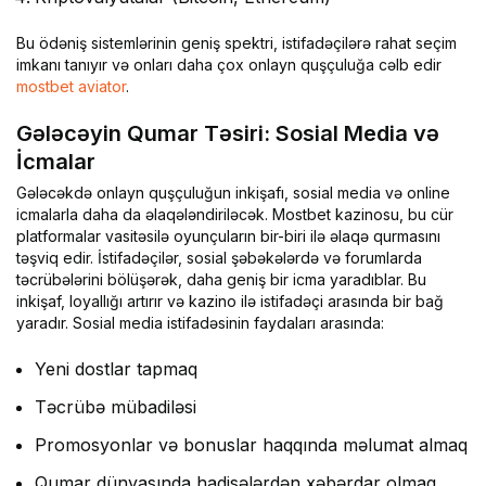
Bu ödəniş sistemlərinin geniş spektri, istifadəçilərə rahat seçim
imkanı tanıyır və onları daha çox onlayn quşçuluğa cəlb edir
mostbet aviator
.
Gələcəyin Qumar Təsiri: Sosial Media və
İcmalar
Gələcəkdə onlayn quşçuluğun inkişafı, sosial media və online
icmalarla daha da əlaqələndiriləcək. Mostbet kazinosu, bu cür
platformalar vasitəsilə oyunçuların bir-biri ilə əlaqə qurmasını
təşviq edir. İstifadəçilər, sosial şəbəkələrdə və forumlarda
təcrübələrini bölüşərək, daha geniş bir icma yaradıblar. Bu
inkişaf, loyallığı artırır və kazino ilə istifadəçi arasında bir bağ
yaradır. Sosial media istifadəsinin faydaları arasında:
Yeni dostlar tapmaq
Təcrübə mübadiləsi
Promosyonlar və bonuslar haqqında məlumat almaq
Qumar dünyasında hadisələrdən xəbərdar olmaq