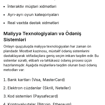
İnteraktiv müştəri xidmətləri
Ayrı-ayrı oyun kateqoriyaları
Real vaxtda dəstək xidmətləri
Maliyyə Texnologiyaları və Ödəniş
Sistemləri
Onlayn quşçuluqda maliyyə texnologiyaları hər zaman ön
plandadır. Mostbet kazinosu, müxtəlif ödəniş sistemlərini
dəstəkləyərək istifadəçilərə geniş seçim imkanı təqdim edir. Bu
sistemlər sürətli, etibarlı və təhlükəsiz ödəniş prosesi üçün
hazırlanmışdır. Aşağıda müştərilərə təqdim olunan bəzi ödəniş
metodları var:
Bank kartları (Visa, MasterCard)
Elektron cüzdanlar (Skrill, Neteller)
Kod sistemləri (Paysafecard)
Kriptovalyutalar (Bitcoin, Ethereum)