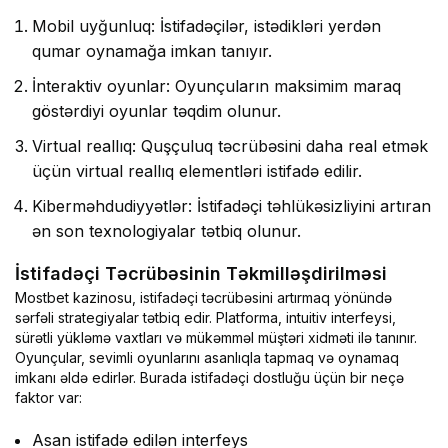
Mobil uyğunluq: İstifadəçilər, istədikləri yerdən
qumar oynamağa imkan tanıyır.
İnteraktiv oyunlar: Oyunçuların maksimim maraq
göstərdiyi oyunlar təqdim olunur.
Virtual reallıq: Quşçuluq təcrübəsini daha real etmək
üçün virtual reallıq elementləri istifadə edilir.
Kiberməhdudiyyətlər: İstifadəçi təhlükəsizliyini artıran
ən son texnologiyalar tətbiq olunur.
İstifadəçi Təcrübəsinin Təkmilləşdirilməsi
Mostbet kazinosu, istifadəçi təcrübəsini artırmaq yönündə
sərfəli strategiyalar tətbiq edir. Platforma, intuitiv interfeysi,
sürətli yükləmə vaxtları və mükəmməl müştəri xidməti ilə tanınır.
Oyunçular, sevimli oyunlarını asanlıqla tapmaq və oynamaq
imkanı əldə edirlər. Burada istifadəçi dostluğu üçün bir neçə
faktor var:
Asan istifadə edilən interfeys