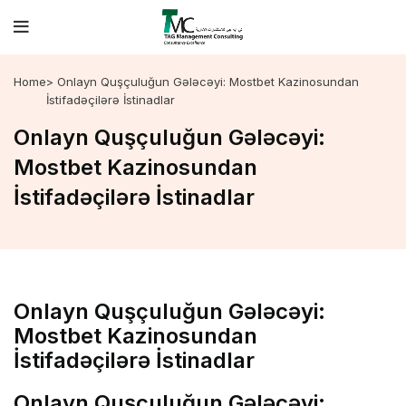
Home
> Onlayn Quşçuluğun Gələcəyi: Mostbet Kazinosundan
İstifadəçilərə İstinadlar
Onlayn Quşçuluğun Gələcəyi:
Mostbet Kazinosundan
İstifadəçilərə İstinadlar
Onlayn Quşçuluğun Gələcəyi:
Mostbet Kazinosundan
İstifadəçilərə İstinadlar
Onlayn Quşçuluğun Gələcəyi: