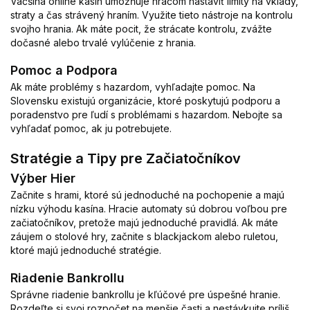
Väčšina online kasín umožňuje hráčom nastaviť limity na vklady,
straty a čas strávený hraním. Využite tieto nástroje na kontrolu
svojho hrania. Ak máte pocit, že strácate kontrolu, zvážte
dočasné alebo trvalé vylúčenie z hrania.
Pomoc a Podpora
Ak máte problémy s hazardom, vyhľadajte pomoc. Na
Slovensku existujú organizácie, ktoré poskytujú podporu a
poradenstvo pre ľudí s problémami s hazardom. Nebojte sa
vyhľadať pomoc, ak ju potrebujete.
Stratégie a Tipy pre Začiatočníkov
Výber Hier
Začnite s hrami, ktoré sú jednoduché na pochopenie a majú
nízku výhodu kasína. Hracie automaty sú dobrou voľbou pre
začiatočníkov, pretože majú jednoduché pravidlá. Ak máte
záujem o stolové hry, začnite s blackjackom alebo ruletou,
ktoré majú jednoduché stratégie.
Riadenie Bankrollu
Správne riadenie bankrollu je kľúčové pre úspešné hranie.
Rozdeľte si svoj rozpočet na menšie časti a nestávkujte príliš