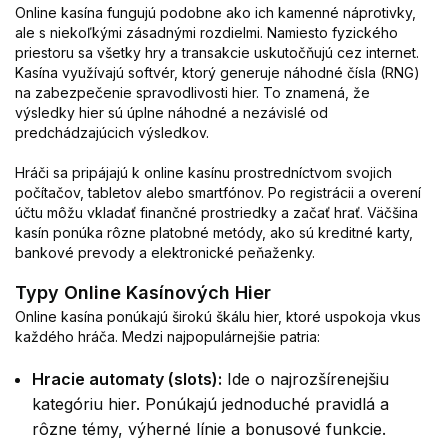
Online kasína fungujú podobne ako ich kamenné náprotivky,
ale s niekoľkými zásadnými rozdielmi. Namiesto fyzického
priestoru sa všetky hry a transakcie uskutočňujú cez internet.
Kasína využívajú softvér, ktorý generuje náhodné čísla (RNG)
na zabezpečenie spravodlivosti hier. To znamená, že
výsledky hier sú úplne náhodné a nezávislé od
predchádzajúcich výsledkov.
Hráči sa pripájajú k online kasínu prostredníctvom svojich
počítačov, tabletov alebo smartfónov. Po registrácii a overení
účtu môžu vkladať finančné prostriedky a začať hrať. Väčšina
kasín ponúka rôzne platobné metódy, ako sú kreditné karty,
bankové prevody a elektronické peňaženky.
Typy Online Kasínových Hier
Online kasína ponúkajú širokú škálu hier, ktoré uspokoja vkus
každého hráča. Medzi najpopulárnejšie patria:
Hracie automaty (slots):
Ide o najrozšírenejšiu
kategóriu hier. Ponúkajú jednoduché pravidlá a
rôzne témy, výherné línie a bonusové funkcie.