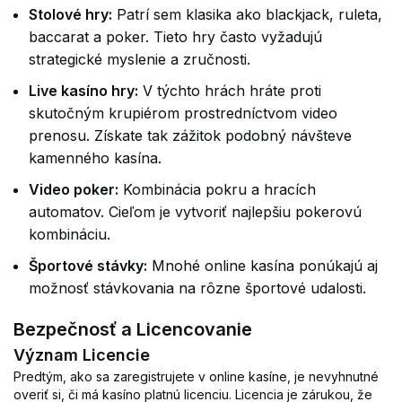
Stolové hry:
Patrí sem klasika ako blackjack, ruleta,
baccarat a poker. Tieto hry často vyžadujú
strategické myslenie a zručnosti.
Live kasíno hry:
V týchto hrách hráte proti
skutočným krupiérom prostredníctvom video
prenosu. Získate tak zážitok podobný návšteve
kamenného kasína.
Video poker:
Kombinácia pokru a hracích
automatov. Cieľom je vytvoriť najlepšiu pokerovú
kombináciu.
Športové stávky:
Mnohé online kasína ponúkajú aj
možnosť stávkovania na rôzne športové udalosti.
Bezpečnosť a Licencovanie
Význam Licencie
Predtým, ako sa zaregistrujete v online kasíne, je nevyhnutné
overiť si, či má kasíno platnú licenciu. Licencia je zárukou, že