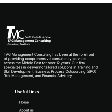
TAG Management Consulting has been at the forefront
of providing comprehensive consultancy services
across the Middle East for over 12 years. Our firm
specializes in delivering tailored solutions in Training and
Skill Development, Business Process Outsourcing (BPO),
Risk Management, and Financial Advisory.
Useful Links
Home
About us