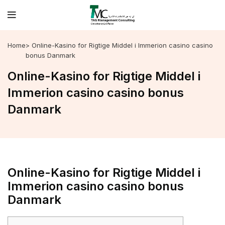
Home
> Online-Kasino for Rigtige Middel i Immerion casino casino
bonus Danmark
Online-Kasino for Rigtige Middel i
Immerion casino casino bonus
Danmark
Online-Kasino for Rigtige Middel i
Immerion casino casino bonus
Danmark