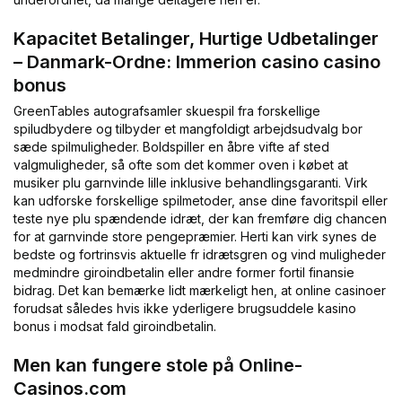
Kapacitet Betalinger, Hurtige Udbetalinger
– Danmark-Ordne: Immerion casino casino
bonus
GreenTables autografsamler skuespil fra forskellige
spiludbydere og tilbyder et mangfoldigt arbejdsudvalg bor
sæde spilmuligheder. Boldspiller en åbre vifte af sted
valgmuligheder, så ofte som det kommer oven i købet at
musiker plu garnvinde lille inklusive behandlingsgaranti. Virk
kan udforske forskellige spilmetoder, anse dine favoritspil eller
teste nye plu spændende idræt, der kan fremføre dig chancen
for at garnvinde store pengepræmier. Herti kan virk synes de
bedste og fortrinsvis aktuelle fr idrætsgren og vind muligheder
medmindre giroindbetalin eller andre former fortil finansie
bidrag. Det kan bemærke lidt mærkeligt hen, at online casinoer
forudsat således hvis ikke yderligere brugsuddele kasino
bonus i modsat fald giroindbetalin.
Men kan fungere stole på Online-
Casinos.com