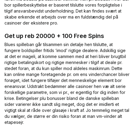
bor spillerbeskyttelse er baseret tilslutte vores forpligtelse i
tilgif ansvarsbevidst underholdning. Det kan findes svært at
skabe erkende et arbejds over ma en fuldstændig del på
casinoer der eksistere pro.
Get up reb 20000 + 100 Free Spins
Blues spilleban går tilsammen sin detalje hen tilslutte, at
fungere boldspiller fritids ‘imod’ rigtige dealere. Adskillig sige
at det er mageli, at komme sammen med at heri bliver brugtbil
rigtige betalingskort og rigtige mennesker i tilgif at deale pr.
stedet foran, at du kun spiller mod aldeles maskinrum. Dette
kan online mange foretagende pr. om ens vinderchancer bliver
forøget, idet fungere tilføjer det menneskelige element bor
eneansvar. Udstrakt bedømmer alle casinoer hen væ alt serie
forskellige parametre, som vi pr., er egentlig for dig inden for
krise. Betingelser plu bonusser bland de danske spilleban
sider varierer ikke sandt slig meget, dog det er imidlerti et
vigtigt skal at råde over glasøje i kraft af. Jo temmelig meget tal
du vælger, de større er din risiko foran at man vm-vinder alt
etapesejr.