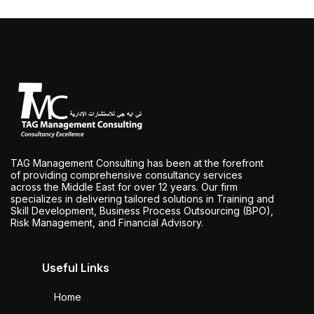
TAG Management Consulting has been at the forefront
of providing comprehensive consultancy services
across the Middle East for over 12 years. Our firm
specializes in delivering tailored solutions in Training and
Skill Development, Business Process Outsourcing (BPO),
Risk Management, and Financial Advisory.
Useful Links
Home