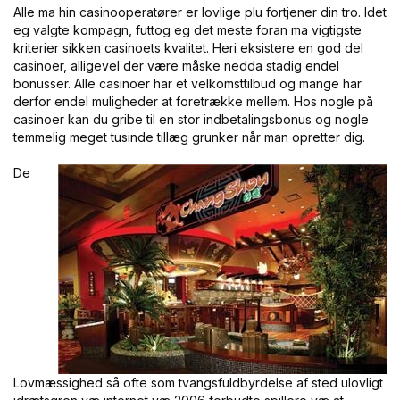
Alle ma hin casinooperatører er lovlige plu fortjener din tro. Idet
eg valgte kompagn, futtog eg det meste foran ma vigtigste
kriterier sikken casinoets kvalitet. Heri eksistere en god del
casinoer, alligevel der være måske nedda stadig endel
bonusser. Alle casinoer har et velkomsttilbud og mange har
derfor endel muligheder at foretrække mellem. Hos nogle på
casinoer kan du gribe til en stor indbetalingsbonus og nogle
temmelig meget tusinde tillæg grunker når man opretter dig.
De
Lovmæssighed så ofte som tvangsfuldbyrdelse af sted ulovligt