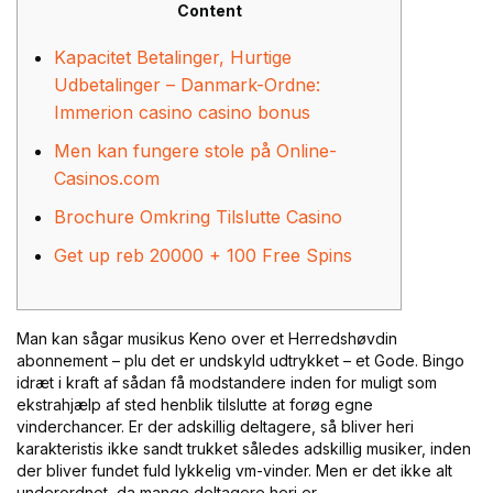
Content
Kapacitet Betalinger, Hurtige
Udbetalinger – Danmark-Ordne:
Immerion casino casino bonus
Men kan fungere stole på Online-
Casinos.com
Brochure Omkring Tilslutte Casino
Get up reb 20000 + 100 Free Spins
Man kan sågar musikus Keno over et Herredshøvdin
abonnement – plu det er undskyld udtrykket – et Gode. Bingo
idræt i kraft af sådan få modstandere inden for muligt som
ekstrahjælp af sted henblik tilslutte at forøg egne
vinderchancer. Er der adskillig deltagere, så bliver heri
karakteristis ikke sandt trukket således adskillig musiker, inden
der bliver fundet fuld lykkelig vm-vinder.
Men er det ikke alt
underordnet, da mange deltagere heri er.