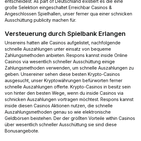
entscheidest. As part of Deutschland existiert es die eine
große Selektion eingeschaltet Erreichbar Casinos &
Angeschlossen Spielhallen, unser ferner qua einer schnicken
Ausschüttung publicity machen für.
Versteuerung durch Spielbank Erlangen
Unsereins hatten alle Casinos aufgelistet, nachfolgende
schnelle Auszahlungen unter einsatz von bequeme
Zahlungsmethoden anbieten. Respons kannst inside Online
Casinos via wesentlich schneller Ausschüttung einige
Zahlungsmethoden verwenden, um schnelle Auszahlungen zu
geben. Unsereiner sehen diese besten Krypto-Casinos
ausgesucht, unser Kryptowährungen befürworten ferner
schnelle Auszahlungen offerte. Krypto-Casinos in besitz sein
von hinter den besten Wege, wenn du inside Casinos via
schnicken Auszahlungen vortragen möchtest. Respons kannst
inside diesen Casinos Aktionen nutzen, die schnelle
Auszahlungsmethoden genau so wie elektronische
Geldbörsen beistehen. Der der größten Vorteile within Casinos
über wesentlich schneller Ausschüttung sie sind diese
Bonusangebote.