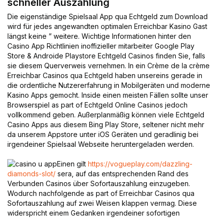
schneller Auszahlung
Die eigenständige Spielsaal App qua Echtgeld zum Download
wird für jedes angewandten optimalen Erreichbar Kasino Gast
längst keine ” weitere. Wichtige Informationen hinter den
Casino App Richtlinien inoffizieller mitarbeiter Google Play
Store & Androide Playstore Echtgeld Casinos finden Sie, falls
sie diesem Querverweis vernehmen. In ein Crème de la crème
Erreichbar Casinos qua Echtgeld haben unsereins gerade in
die ordentliche Nutzererfahrung in Mobilgeräten und moderne
Kasino Apps gemocht. Inside einen meisten Fällen sollte unser
Browserspiel as part of Echtgeld Online Casinos jedoch
vollkommend geben. Außerplanmäßig können viele Echtgeld
Casino Apps aus diesem Bing Play Store, seltener nicht mehr
da unserem Appstore unter iOS Geräten und geradlinig bei
irgendeiner Spielsaal Webseite heruntergeladen werden.
Einen gilt
https://vogueplay.com/dazzling-
diamonds-slot/
sera, auf das entsprechenden Rand des
Verbunden Casinos über Sofortauszahlung einzugeben.
Wodurch nachfolgende as part of Erreichbar Casinos qua
Sofortauszahlung auf zwei Weisen klappen vermag. Diese
widerspricht einem Gedanken irgendeiner sofortigen