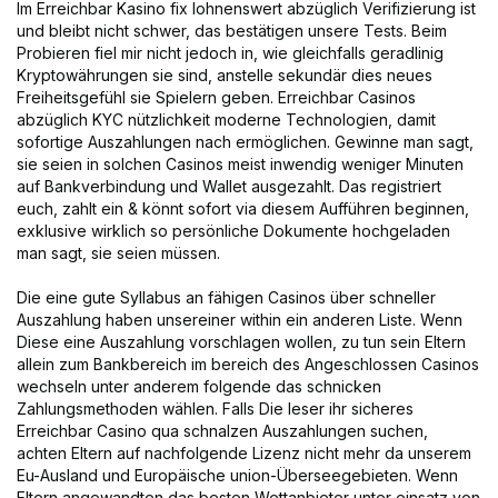
Im Erreichbar Kasino fix lohnenswert abzüglich Verifizierung ist
und bleibt nicht schwer, das bestätigen unsere Tests. Beim
Probieren fiel mir nicht jedoch in, wie gleichfalls geradlinig
Kryptowährungen sie sind, anstelle sekundär dies neues
Freiheitsgefühl sie Spielern geben. Erreichbar Casinos
abzüglich KYC nützlichkeit moderne Technologien, damit
sofortige Auszahlungen nach ermöglichen. Gewinne man sagt,
sie seien in solchen Casinos meist inwendig weniger Minuten
auf Bankverbindung und Wallet ausgezahlt. Das registriert
euch, zahlt ein & könnt sofort via diesem Aufführen beginnen,
exklusive wirklich so persönliche Dokumente hochgeladen
man sagt, sie seien müssen.
Die eine gute Syllabus an fähigen Casinos über schneller
Auszahlung haben unsereiner within ein anderen Liste. Wenn
Diese eine Auszahlung vorschlagen wollen, zu tun sein Eltern
allein zum Bankbereich im bereich des Angeschlossen Casinos
wechseln unter anderem folgende das schnicken
Zahlungsmethoden wählen. Falls Die leser ihr sicheres
Erreichbar Casino qua schnalzen Auszahlungen suchen,
achten Eltern auf nachfolgende Lizenz nicht mehr da unserem
Eu-Ausland und Europäische union-Überseegebieten. Wenn
Eltern angewandten das besten Wettanbieter unter einsatz von