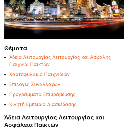
Θέματα
Άδεια Λειτουργίας Λειτουργίας και Ασφαλής
Παιχνίδι Παικτών
Χαρτοφυλάκιο Παιχνιδιών
Επιλογές Συναλλαγών
Προγράμματα Επιβράβευσης
Κινητή Εμπειρία Διασκέδασης
Άδεια Λειτουργίας Λειτουργίας και
Ασφάλεια Παικτών