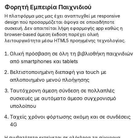
Φορητή Εμπειρία Παιχνιδιού
Η πλατφόρμα μας μας έχει αναπτυχθεί με responsive
design πού προσαρμόζεται άψογα σε οποιαδήποτε
συσκευή. Δεν απαιτείται λήψη εφαρμογής app καθώς η
browser-based άμεση έκδοση παρέχει ολική
λειτουργικότητα μέσω HTML5 προηγμένης τεχνολογίας.
Ολική πρόσβαση σε όλη τη βιβλιοθήκη παιχνιδιών
από smartphones και tablets
Βελτιστοποιημένη διεπαφή για touch με
απλοποιημένο μενού πλοήγησης
Ταυτόχρονη άμεση σύνδεση σε πολλαπλές
συσκευές με αυτόματο άμεσο συγχρονισμό
υπολοίπου
Ταχείς χρόνοι φόρτωσης ακόμη και σε συνδέσεις
4G
Η συμβατότητα εκτείνεται σε ολόκληρα τα σύγχρονα