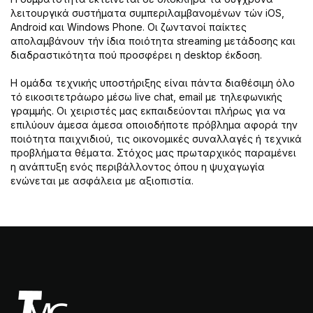
λειτουργικά συστήματα συμπεριλαμβανομένων τών iOS,
Android και Windows Phone. Οι ζωντανοί παίκτες
απολαμβάνουν τήν ίδια ποιότητα streaming μετάδοσης και
διαδραστικότητα πού προσφέρει η desktop έκδοση.
Η ομάδα τεχνικής υποστήριξης είναι πάντα διαθέσιμη όλο
τό εικοσιτετράωρο μέσω live chat, email με τηλεφωνικής
γραμμής. Οι χειριστές μας εκπαιδεύονται πλήρως για να
επιλύουν άμεσα άμεσα οποιοδήποτε πρόβλημα αφορά την
ποιότητα παιχνιδιού, τις οικονομικές συναλλαγές ή τεχνικά
προβλήματα θέματα. Στόχος μας πρωταρχικός παραμένει
η ανάπτυξη ενός περιβάλλοντος όπου η ψυχαγωγία
ενώνεται με ασφάλεια με αξιοπιστία.