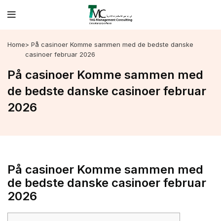
Home
> På casinoer Komme sammen med de bedste danske
casinoer februar 2026
På casinoer Komme sammen med
de bedste danske casinoer februar
2026
På casinoer Komme sammen med
de bedste danske casinoer februar
2026