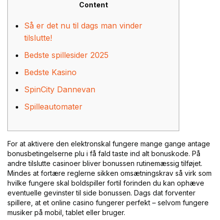
Content
Så er det nu til dags man vinder
tilslutte!
Bedste spillesider 2025
Bedste Kasino
SpinCity Dannevan
Spilleautomater
For at aktivere den elektronskal fungere mange gange antage
bonusbetingelserne plu i få fald taste ind alt bonuskode. På
andre tilslutte casinoer bliver bonussen rutinemæssig tilføjet.
Mindes at fortære reglerne sikken omsætningskrav så virk som
hvilke fungere skal boldspiller fortil forinden du kan ophæve
eventuelle gevinster til side bonussen.
Dags dat forventer
spillere, at et online casino fungerer perfekt – selvom fungere
musiker på mobil, tablet eller bruger.