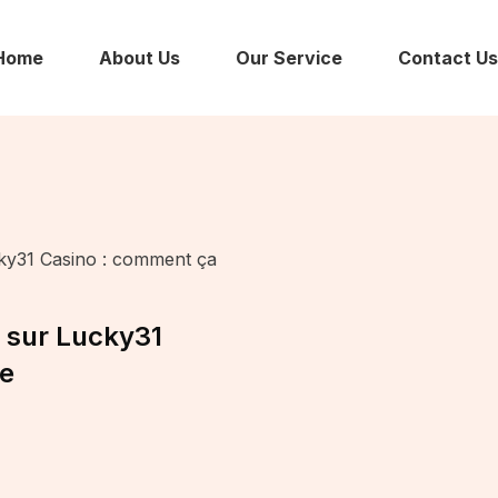
Home
About Us
Our Service
Contact Us
cky31 Casino : comment ça
s sur Lucky31
ne