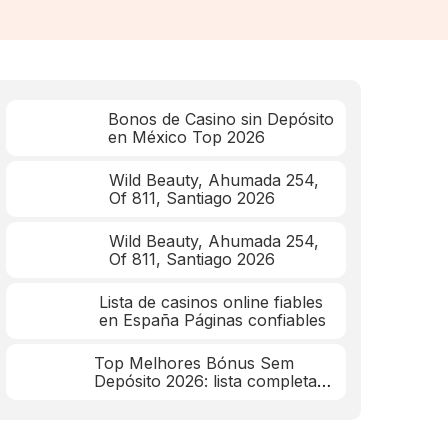
Bonos de Casino sin Depósito
en México Top 2026
Wild Beauty, Ahumada 254,
Of 811, Santiago 2026
Wild Beauty, Ahumada 254,
Of 811, Santiago 2026
Lista de casinos online fiables
en España Páginas confiables
Top Melhores Bónus Sem
Depósito 2026: lista completa
mar 2026