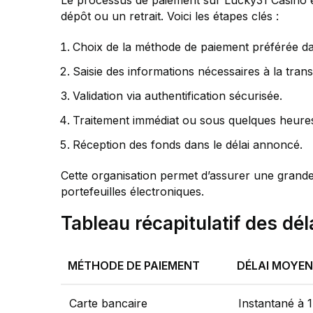
Le processus de paiement sur Lucky31 Casino es
dépôt ou un retrait. Voici les étapes clés :
Choix de la méthode de paiement préférée da
Saisie des informations nécessaires à la trans
Validation via authentification sécurisée.
Traitement immédiat ou sous quelques heures
Réception des fonds dans le délai annoncé.
Cette organisation permet d’assurer une grande r
portefeuilles électroniques.
Tableau récapitulatif des dél
MÉTHODE DE PAIEMENT
DÉLAI MOYEN
Carte bancaire
Instantané à 1