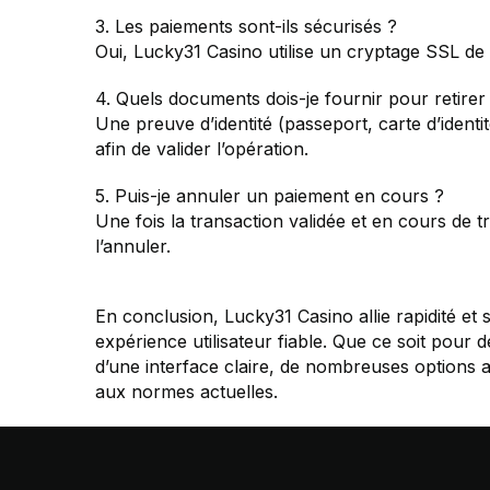
3. Les paiements sont-ils sécurisés ?
Oui, Lucky31 Casino utilise un cryptage SSL de 
4. Quels documents dois-je fournir pour retirer
Une preuve d’identité (passeport, carte d’identi
afin de valider l’opération.
5. Puis-je annuler un paiement en cours ?
Une fois la transaction validée et en cours de t
l’annuler.
En conclusion, Lucky31 Casino allie rapidité et 
expérience utilisateur fiable. Que ce soit pour 
d’une interface claire, de nombreuses options 
aux normes actuelles.