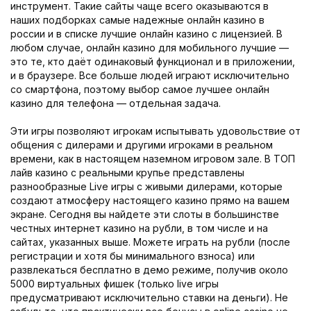
инструмент. Такие сайты чаще всего оказываются в
наших подборках самые надежные онлайн казино в
россии и в списке лучшие онлайн казино с лицензией. В
любом случае, онлайн казино для мобильного лучшие —
это те, кто даёт одинаковый функционал и в приложении,
и в браузере. Все больше людей играют исключительно
со смартфона, поэтому выбор самое лучшее онлайн
казино для телефона — отдельная задача.
Эти игры позволяют игрокам испытывать удовольствие от
общения с дилерами и другими игроками в реальном
времени, как в настоящем наземном игровом зале. В ТОП
лайв казино с реальными крупье представлены
разнообразные Live игры с живыми дилерами, которые
создают атмосферу настоящего казино прямо на вашем
экране. Сегодня вы найдете эти слоты в большинстве
честных интернет казино на рубли, в том числе и на
сайтах, указанных выше. Можете играть на рубли (после
регистрации и хотя бы минимального взноса) или
развлекаться бесплатно в демо режиме, получив около
5000 виртуальных фишек (только live игры
предусматривают исключительно ставки на деньги). Не