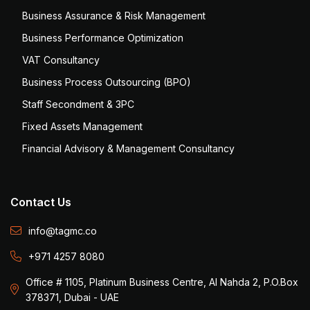
Business Assurance & Risk Management
Business Performance Optimization
VAT Consultancy
Business Process Outsourcing (BPO)
Staff Secondment & 3PC
Fixed Assets Management
Financial Advisory & Management Consultancy
Contact Us
info@tagmc.co
+971 4257 8080
Office # 1105, Platinum Business Centre, Al Nahda 2, P.O.Box
378371, Dubai - UAE