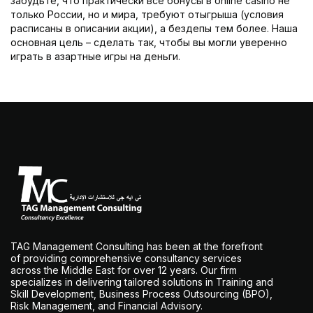
забудьте, что практически все бонусы в online casino не
только России, но и мира, требуют отыгрыша (условия
расписаны в описании акции), а бездепы тем более. Наша
основная цель – сделать так, чтобы вы могли уверенно
играть в азартные игры на деньги.
TAG Management Consulting has been at the forefront
of providing comprehensive consultancy services
across the Middle East for over 12 years. Our firm
specializes in delivering tailored solutions in Training and
Skill Development, Business Process Outsourcing (BPO),
Risk Management, and Financial Advisory.