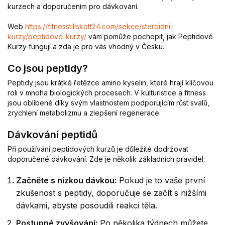
kurzech a doporučením pro dávkování.
Web
https://fitnesstillskott24.com/sekce/steroidni-
kurzy/peptidove-kurzy/
vám pomůže pochopit, jak Peptidové
Kurzy fungují a zda je pro vás vhodný v Česku.
Co jsou peptidy?
Peptidy jsou krátké řetězce amino kyselin, které hrají klíčovou
roli v mnoha biologických procesech. V kulturistice a fitness
jsou oblíbené díky svým vlastnostem podporujícím růst svalů,
zrychlení metabolizmu a zlepšení regenerace.
Dávkování peptidů
Při používání peptidových kurzů je důležité dodržovat
doporučené dávkování. Zde je několik základních pravidel:
Začněte s nízkou dávkou:
Pokud je to vaše první
zkušenost s peptidy, doporučuje se začít s nižšími
dávkami, abyste posoudili reakci těla.
Postupné zvyšování:
Po několika týdnech můžete