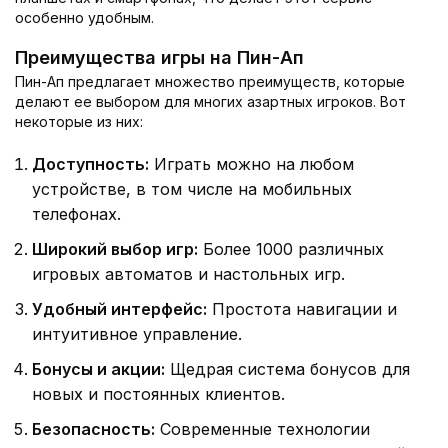
особенно удобным.
Преимущества игры на Пин-Ап
Пин-Ап предлагает множество преимуществ, которые
делают ее выбором для многих азартных игроков. Вот
некоторые из них:
Доступность:
Играть можно на любом
устройстве, в том числе на мобильных
телефонах.
Широкий выбор игр:
Более 1000 различных
игровых автоматов и настольных игр.
Удобный интерфейс:
Простота навигации и
интуитивное управление.
Бонусы и акции:
Щедрая система бонусов для
новых и постоянных клиентов.
Безопасность:
Современные технологии