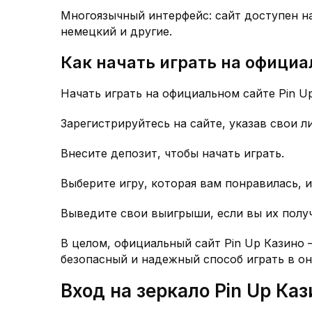
Многоязычный интерфейс: сайт доступен на
немецкий и другие.
Как начать играть на официа
Начать играть на официальном сайте Pin 
Зарегистрируйтесь на сайте, указав свои л
Внесите депозит, чтобы начать играть.
Выберите игру, которая вам понравилась, и
Выведите свои выигрыши, если вы их получ
В целом, официальный сайт Pin Up Казино 
безопасный и надежный способ играть в он
Вход на зеркало Pin Up Каз