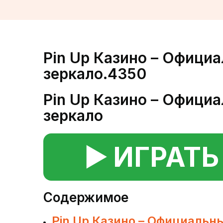
Pin Up Казино – Официа
зеркало.4350
Pin Up Казино – Официа
зеркало
▶️ ИГРАТЬ
Содержимое
Pin Up Казино – Официальн