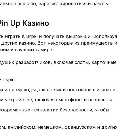
льное зеркало, зарегистрироваться и начать
in Up Казино
ть играть в игры и получать выигрыши, используя
 других казино. Вот некоторые из преимуществ и
ним из лучших в мире:
едущих разработчиков, включая слоты, карточные
н spin.
ии и промокоды для новых и постоянных игроков.
ом устройстве, включая смартфоны и планшеты.
 современные технологии безопасности, чтобы
ом, английском, немецком, французском и других