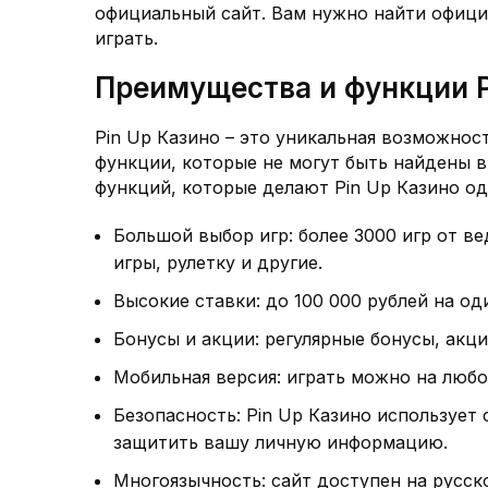
официальный сайт. Вам нужно найти официа
играть.
Преимущества и функции P
Pin Up Казино – это уникальная возможнос
функции, которые не могут быть найдены в
функций, которые делают Pin Up Казино од
Большой выбор игр: более 3000 игр от в
игры, рулетку и другие.
Высокие ставки: до 100 000 рублей на оди
Бонусы и акции: регулярные бонусы, акц
Мобильная версия: играть можно на люб
Безопасность: Pin Up Казино использует
защитить вашу личную информацию.
Многоязычность: сайт доступен на русск