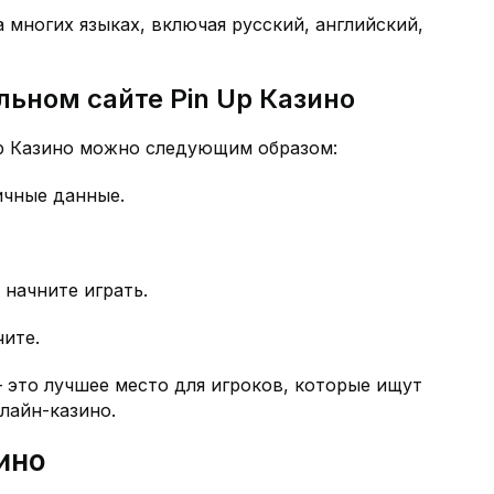
 многих языках, включая русский, английский,
льном сайте Pin Up Казино
Up Казино можно следующим образом:
ичные данные.
 начните играть.
ите.
– это лучшее место для игроков, которые ищут
лайн-казино.
ино