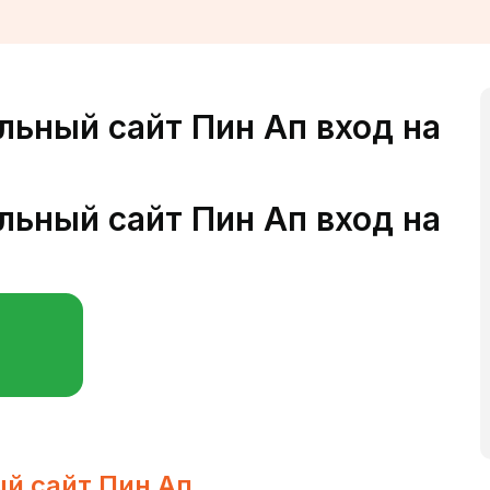
льный сайт Пин Ап вход на
льный сайт Пин Ап вход на
ый сайт Пин Ап