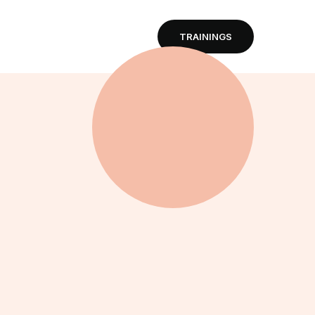
TRAININGS