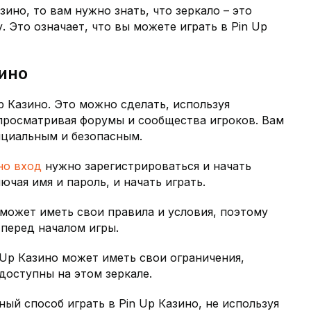
ино, то вам нужно знать, что зеркало – это
 Это означает, что вы можете играть в Pin Up
зино
p Казино. Это можно сделать, используя
 просматривая форумы и сообщества игроков. Вам
ициальным и безопасным.
но вход
нужно зарегистрироваться и начать
ючая имя и пароль, и начать играть.
 может иметь свои правила и условия, поэтому
 перед началом игры.
 Up Казино может иметь свои ограничения,
доступны на этом зеркале.
ный способ играть в Pin Up Казино, не используя