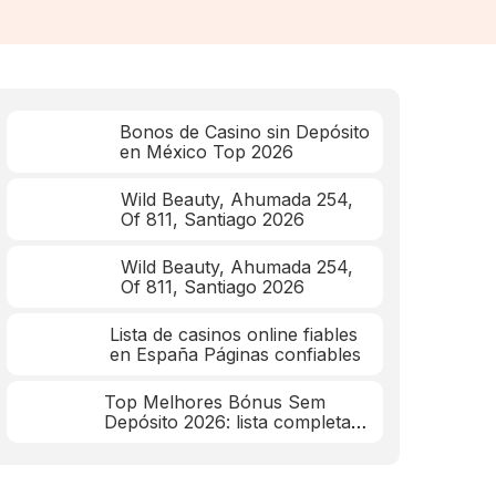
Bonos de Casino sin Depósito
en México Top 2026
Wild Beauty, Ahumada 254,
Of 811, Santiago 2026
Wild Beauty, Ahumada 254,
Of 811, Santiago 2026
Lista de casinos online fiables
en España Páginas confiables
Top Melhores Bónus Sem
Depósito 2026: lista completa
mar 2026