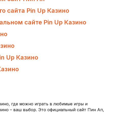
 сайта Pin Up Казино
альном сайте Pin Up Казино
ино
азино
n Up Казино
Казино
зино, где можно играть в любимые игры и
зино – ваш выбор. Это официальный сайт Пин Ап,