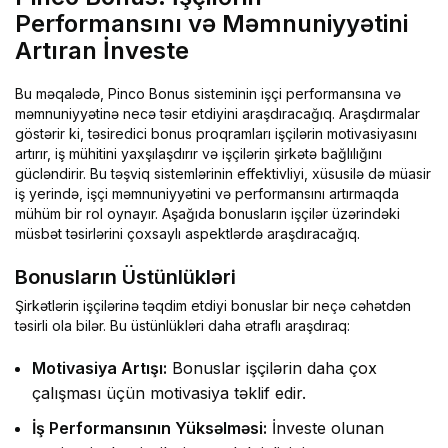
Performansını və Məmnuniyyətini
Artıran İnveste
Bu məqalədə, Pinco Bonus sisteminin işçi performansına və
məmnuniyyətinə necə təsir etdiyini araşdıracağıq. Araşdırmalar
göstərir ki, təsiredici bonus proqramları işçilərin motivasiyasını
artırır, iş mühitini yaxşılaşdırır və işçilərin şirkətə bağlılığını
gücləndirir. Bu təşviq sistemlərinin effektivliyi, xüsusilə də müasir
iş yerində, işçi məmnuniyyətini və performansını artırmaqda
mühüm bir rol oynayır. Aşağıda bonusların işçilər üzərindəki
müsbət təsirlərini çoxsaylı aspektlərdə araşdıracağıq.
Bonusların Üstünlükləri
Şirkətlərin işçilərinə təqdim etdiyi bonuslar bir neçə cəhətdən
təsirli ola bilər. Bu üstünlükləri daha ətraflı araşdıraq:
Motivasiya Artışı:
Bonuslar işçilərin daha çox
çalışması üçün motivasiya təklif edir.
İş Performansının Yüksəlməsi:
İnveste olunan