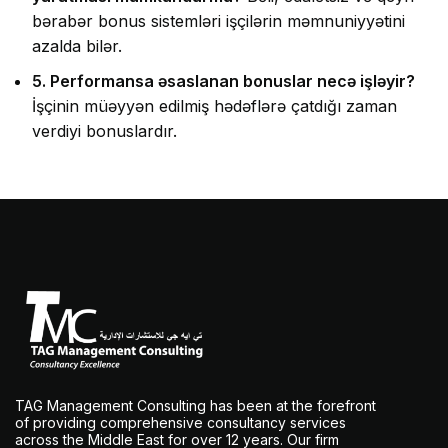
bərabər bonus sistemləri işçilərin məmnuniyyətini
azalda bilər.
5. Performansa əsaslanan bonuslar necə işləyir?
İşçinin müəyyən edilmiş hədəflərə çatdığı zaman
verdiyi bonuslardır.
TAG Management Consulting has been at the forefront
of providing comprehensive consultancy services
across the Middle East for over 12 years. Our firm