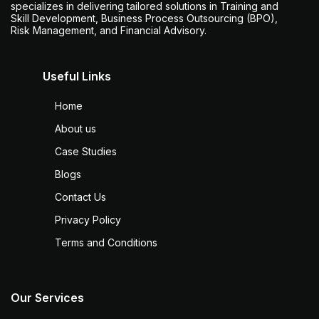
specializes in delivering tailored solutions in Training and
Skill Development, Business Process Outsourcing (BPO),
Risk Management, and Financial Advisory.
Useful Links
Home
About us
Case Studies
Blogs
Contact Us
Privacy Policy
Terms and Conditions
Our Services