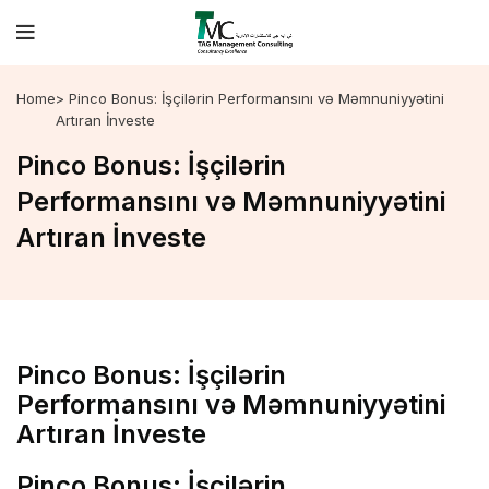
Home
> Pinco Bonus: İşçilərin Performansını və Məmnuniyyətini
Artıran İnveste
Pinco Bonus: İşçilərin
Performansını və Məmnuniyyətini
Artıran İnveste
Pinco Bonus: İşçilərin
Performansını və Məmnuniyyətini
Artıran İnveste
Pinco Bonus: İşçilərin