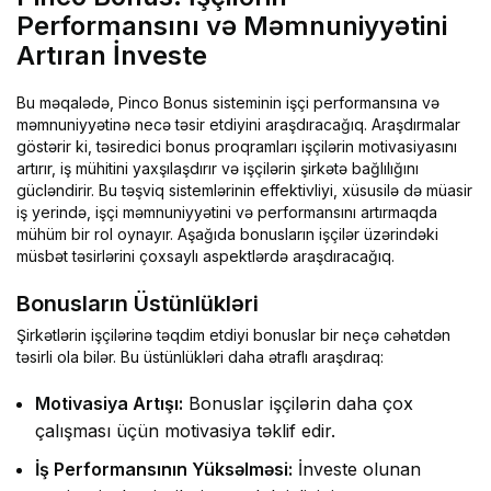
Performansını və Məmnuniyyətini
Artıran İnveste
Bu məqalədə, Pinco Bonus sisteminin işçi performansına və
məmnuniyyətinə necə təsir etdiyini araşdıracağıq. Araşdırmalar
göstərir ki, təsiredici bonus proqramları işçilərin motivasiyasını
artırır, iş mühitini yaxşılaşdırır və işçilərin şirkətə bağlılığını
gücləndirir. Bu təşviq sistemlərinin effektivliyi, xüsusilə də müasir
iş yerində, işçi məmnuniyyətini və performansını artırmaqda
mühüm bir rol oynayır. Aşağıda bonusların işçilər üzərindəki
müsbət təsirlərini çoxsaylı aspektlərdə araşdıracağıq.
Bonusların Üstünlükləri
Şirkətlərin işçilərinə təqdim etdiyi bonuslar bir neçə cəhətdən
təsirli ola bilər. Bu üstünlükləri daha ətraflı araşdıraq:
Motivasiya Artışı:
Bonuslar işçilərin daha çox
çalışması üçün motivasiya təklif edir.
İş Performansının Yüksəlməsi:
İnveste olunan