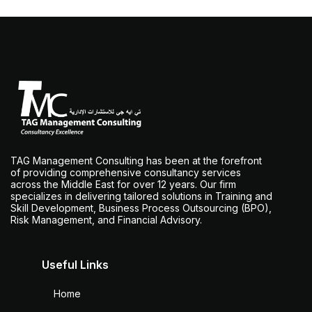
TAG Management Consulting has been at the forefront
of providing comprehensive consultancy services
across the Middle East for over 12 years. Our firm
specializes in delivering tailored solutions in Training and
Skill Development, Business Process Outsourcing (BPO),
Risk Management, and Financial Advisory.
Useful Links
Home