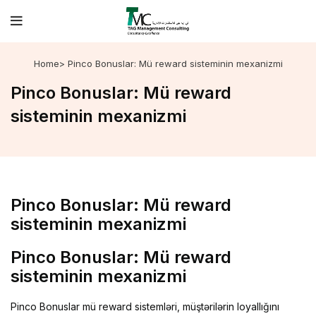
Home
> Pinco Bonuslar: Mü reward sisteminin mexanizmi
Pinco Bonuslar: Mü reward
sisteminin mexanizmi
Pinco Bonuslar: Mü reward
sisteminin mexanizmi
Pinco Bonuslar: Mü reward
sisteminin mexanizmi
Pinco Bonuslar mü reward sistemləri, müştərilərin loyallığını