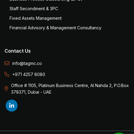
Staff Secondment & 3PC
Fixed Assets Management
Financial Advisory & Management Consultancy
Contact Us
info@tagmc.co
+971 4257 8080
Office # 1105, Platinum Business Centre, Al Nahda 2, P.O.Box
378371, Dubai - UAE