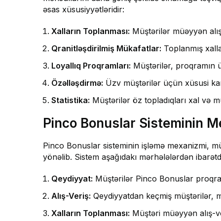
əsas xüsusiyyətləridir:
Xalların Toplanması:
Müştərilər müəyyən alış-v
Qranitləşdirilmiş Mükafatlar:
Toplanmış xallar
Loyallıq Proqramları:
Müştərilər, proqramın ü
Özəlləşdirmə:
Üzv müştərilər üçün xüsusi ka
Statistika:
Müştərilər öz topladıqları xal və mük
Pinco Bonuslar Sisteminin M
Pinco Bonuslar sisteminin işləmə mexanizmi, müş
yönəlib. Sistem aşağıdakı mərhələlərdən ibarətdi
Qeydiyyat:
Müştərilər Pinco Bonuslar proqra
Alış-Veriş:
Qeydiyyatdan keçmiş müştərilər, məh
Xalların Toplanması:
Müştəri müəyyən alış-ver