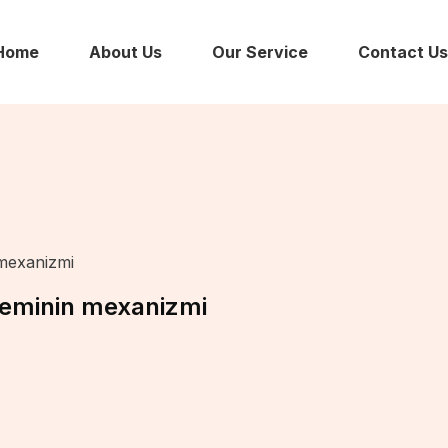
Home
About Us
Our Service
Contact Us
 mexanizmi
teminin mexanizmi