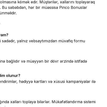
olmasına kömək edir. Müştərilər, xallarını toplayaraq
r. Bu səbəbdən, hər bir müəssisə Pinco Bonuslar
ünməlidir.
)
ıyam?
 sadədir, yalnız vebsaytımızdan müvafiq formu
nə bağlıdır və müəyyən bir dövr ərzində istifadə
dim olunur?
ndirimlər, hədiyyə kartları və xüsusi kampaniyalar ilə
ında xalları toplaya bilərlər. Mükafatlandırma sistemi