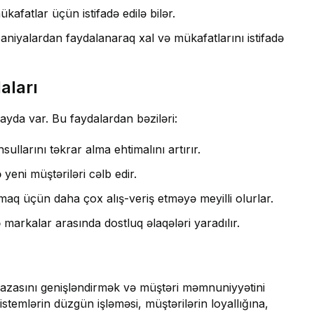
kafatlar üçün istifadə edilə bilər.
niyalardan faydalanaraq xal və mükafatlarını istifadə
aları
fayda var. Bu faydalardan bəziləri:
llarını təkrar alma ehtimalını artırır.
ə yeni müştəriləri cəlb edir.
aq üçün daha çox alış-veriş etməyə meyilli olurlar.
 markalar arasında dostluq əlaqələri yaradılır.
bazasını genişləndirmək və müştəri məmnuniyyətini
sistemlərin düzgün işləməsi, müştərilərin loyallığına,