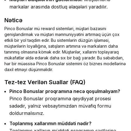
markalar arasında dostluq əlaqələri yaradılır.
Nəticə
Pinco Bonuslar mü reward sistemləri, müştəri bazasını
genişləndirmək və müştəri məmnuniyyətini artırmaq üçün çox
etkili bir yol təqdim edir. Bu sistemlərin düzgün işləməsi,
müştərilərin loyallığına, satışların artımına və markaların daha
tanınmış olmasına kömək edir. Müştərilər, xallarını toplayaraq
mükafatlar əldə edərək daha sıx bir bağ yaradır. Bu səbəbdən,
hər bir müəssisə Pinco Bonuslar sistemini öz biznes modellərinə
daxil etməyi düşünməlidir.
Tez-tez Verilən Suallar (FAQ)
Pinco Bonuslar proqramına necə qoşulmalıyam?
Pinco Bonuslar proqramına qeydiyyat prosesi
sadədir, yalnız vebsaytımızdan müvafiq formu
doldurmalısınız.
Toplanmış xallarımın müddəti nədir?
Toplanmış xalların müddəti proqramın şərtlərinə