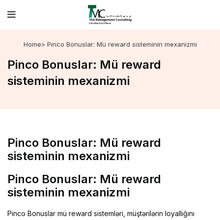
Home
> Pinco Bonuslar: Mü reward sisteminin mexanizmi
Pinco Bonuslar: Mü reward
sisteminin mexanizmi
Pinco Bonuslar: Mü reward
sisteminin mexanizmi
Pinco Bonuslar: Mü reward
sisteminin mexanizmi
Pinco Bonuslar mü reward sistemləri, müştərilərin loyallığını