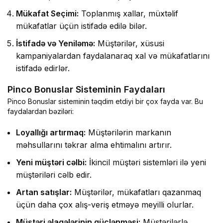
Mükafat Seçimi:
Toplanmış xallar, müxtəlif
mükafatlar üçün istifadə edilə bilər.
İstifadə və Yeniləmə:
Müştərilər, xüsusi
kampaniyalardan faydalanaraq xal və mükafatlarını
istifadə edirlər.
Pinco Bonuslar Sisteminin Faydaları
Pinco Bonuslar sisteminin təqdim etdiyi bir çox fayda var. Bu
faydalardan bəziləri:
Loyallığı artırmaq:
Müştərilərin markanın
məhsullarını təkrar alma ehtimalını artırır.
Yeni müştəri cəlbi:
İkincil müştəri sistemləri ilə yeni
müştəriləri cəlb edir.
Artan satışlar:
Müştərilər, mükafatları qazanmaq
üçün daha çox alış-veriş etməyə meyilli olurlar.
Müştəri əlaqələrinin güclənməsi:
Müştərilərlə