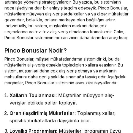
artırmağa yönəlmiş strategiyalardır. Bu yazıda, bu sistemlərin
necə işlədiyinə dair bir anlayış təqdim edəcəyik. Pinco Bonuslar,
müştərilərə müəyyən alış-verişlərdə xallar və ya digər mükafatlar
qazandırır, beləliklə, onların markaya olan bağlılığını artırır.
İndividually, bu sistem, müştərilərin markanı daha çox
seçmələrinə və tez-tez alış-veriş etmələrinə kömək edir. Gəlin,
Pinco Bonuslar sisteminin mexanizmini daha dərindən araşdıraq.
Pinco Bonuslar Nədir?
Pinco Bonuslar, müştəri mükafatlandırma sistemidir ki, bu da
müştərilərin alış-veriş etməklə topladıqları xallara əsaslanır. Bu
sistem, müştəriləri daha çox alış-veriş etməyə və markanın
məhsullarını daha geniş şəkildə sınamağa təşviq edir. Aşağıdakı
məqamlar, Pinco Bonuslar sisteminin əsas xüsusiyyətləridir:
Xalların Toplanması:
Müştərilər müəyyən alış-
verişlər etdikdə xallar toplayır.
Qranitləşdirilmiş Mükafatlar:
Toplanmış xallar,
spesifik mükafatlarla dəyişdirilə bilər.
Loyallıq Proqramları:
Müştərilər, proqramın üzvü