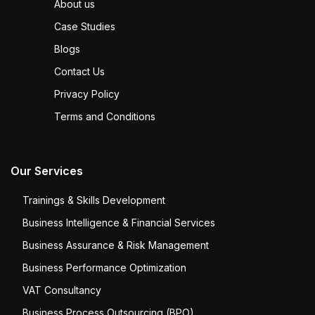
About us
Case Studies
Blogs
Contact Us
Privacy Policy
Terms and Conditions
Our Services
Trainings & Skills Development
Business Intelligence & Financial Services
Business Assurance & Risk Management
Business Performance Optimization
VAT Consultancy
Business Process Outsourcing (BPO)