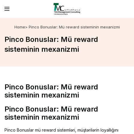
Home
> Pinco Bonuslar: Mü reward sisteminin mexanizmi
Pinco Bonuslar: Mü reward
sisteminin mexanizmi
Pinco Bonuslar: Mü reward
sisteminin mexanizmi
Pinco Bonuslar: Mü reward
sisteminin mexanizmi
Pinco Bonuslar mü reward sistemləri, müştərilərin loyallığını