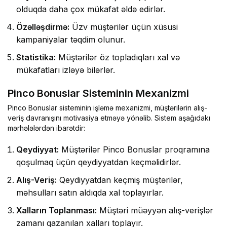
olduqda daha çox mükafat əldə edirlər.
Özəlləşdirmə:
Üzv müştərilər üçün xüsusi
kampaniyalar təqdim olunur.
Statistika:
Müştərilər öz topladıqları xal və
mükafatları izləyə bilərlər.
Pinco Bonuslar Sisteminin Mexanizmi
Pinco Bonuslar sisteminin işləmə mexanizmi, müştərilərin alış-
veriş davranışını motivasiya etməyə yönəlib. Sistem aşağıdakı
mərhələlərdən ibarətdir:
Qeydiyyat:
Müştərilər Pinco Bonuslar proqramına
qoşulmaq üçün qeydiyyatdan keçməlidirlər.
Alış-Veriş:
Qeydiyyatdan keçmiş müştərilər,
məhsulları satın aldıqda xal toplayırlar.
Xalların Toplanması:
Müştəri müəyyən alış-verişlər
zamanı qazanılan xalları toplayır.