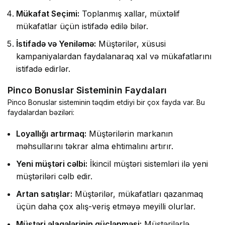
Mükafat Seçimi:
Toplanmış xallar, müxtəlif
mükafatlar üçün istifadə edilə bilər.
İstifadə və Yeniləmə:
Müştərilər, xüsusi
kampaniyalardan faydalanaraq xal və mükafatlarını
istifadə edirlər.
Pinco Bonuslar Sisteminin Faydaları
Pinco Bonuslar sisteminin təqdim etdiyi bir çox fayda var. Bu
faydalardan bəziləri:
Loyallığı artırmaq:
Müştərilərin markanın
məhsullarını təkrar alma ehtimalını artırır.
Yeni müştəri cəlbi:
İkincil müştəri sistemləri ilə yeni
müştəriləri cəlb edir.
Artan satışlar:
Müştərilər, mükafatları qazanmaq
üçün daha çox alış-veriş etməyə meyilli olurlar.
Müştəri əlaqələrinin güclənməsi:
Müştərilərlə