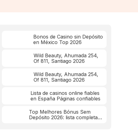
Bonos de Casino sin Depósito
en México Top 2026
Wild Beauty, Ahumada 254,
Of 811, Santiago 2026
Wild Beauty, Ahumada 254,
Of 811, Santiago 2026
Lista de casinos online fiables
en España Páginas confiables
Top Melhores Bónus Sem
Depósito 2026: lista completa
mar 2026