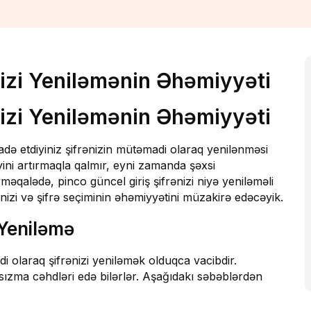
nizi Yeniləmənin Əhəmiyyəti
nizi Yeniləmənin Əhəmiyyəti
adə etdiyiniz şifrənizin mütəmadi olaraq yenilənməsi
iyini artırmaqla qalmır, eyni zamanda şəxsi
əqalədə, pinco güncel giriş şifrənizi niyə yeniləməli
izi və şifrə seçiminin əhəmiyyətini müzakirə edəcəyik.
 Yeniləmə
 olaraq şifrənizi yeniləmək olduqca vacibdir.
 sızma cəhdləri edə bilərlər. Aşağıdakı səbəblərdən