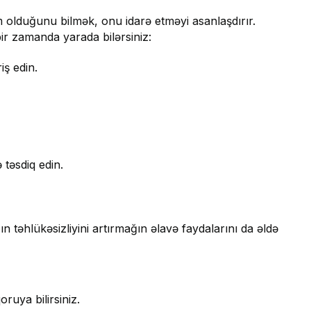
m olduğunu bilmək, onu idarə etməyi asanlaşdırır.
bir zamanda yarada bilərsiniz:
iş edin.
təsdiq edin.
n təhlükəsizliyini artırmağın əlavə faydalarını da əldə
ruya bilirsiniz.