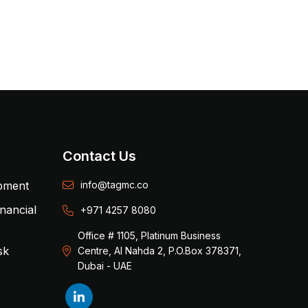
Contact Us
opment
info@tagmc.co
inancial
+971 4257 8080
Office # 1105, Platinum Business
sk
Centre, Al Nahda 2, P.O.Box 378371,
Dubai - UAE