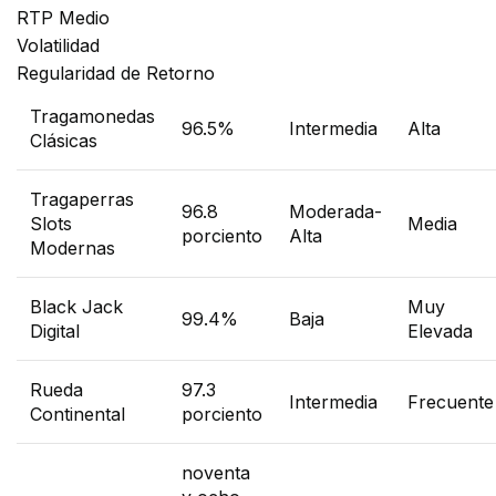
RTP Medio
Volatilidad
Regularidad de Retorno
Tragamonedas
96.5%
Intermedia
Alta
Clásicas
Tragaperras
96.8
Moderada-
Slots
Media
porciento
Alta
Modernas
Black Jack
Muy
99.4%
Baja
Digital
Elevada
Rueda
97.3
Intermedia
Frecuente
Continental
porciento
noventa