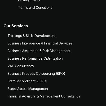
Terms and Conditions
Our Services
Trainings & Skills Development
Business Intelligence & Financial Services
Business Assurance & Risk Management
Business Performance Optimization
VAT Consultancy
Business Process Outsourcing (BPO)
Staff Secondment & 3PC
Fixed Assets Management
Financial Advisory & Management Consultancy