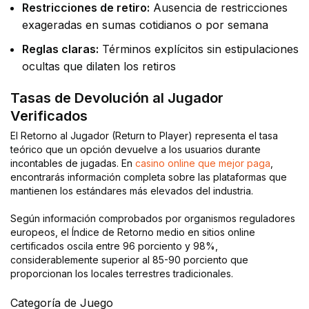
Restricciones de retiro:
Ausencia de restricciones
exageradas en sumas cotidianos o por semana
Reglas claras:
Términos explícitos sin estipulaciones
ocultas que dilaten los retiros
Tasas de Devolución al Jugador
Verificados
El Retorno al Jugador (Return to Player) representa el tasa
teórico que un opción devuelve a los usuarios durante
incontables de jugadas. En
casino online que mejor paga
,
encontrarás información completa sobre las plataformas que
mantienen los estándares más elevados del industria.
Según información comprobados por organismos reguladores
europeos, el Índice de Retorno medio en sitios online
certificados oscila entre 96 porciento y 98%,
considerablemente superior al 85-90 porciento que
proporcionan los locales terrestres tradicionales.
Categoría de Juego