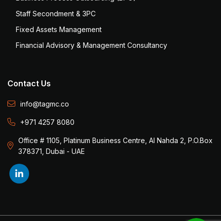
Staff Secondment & 3PC
Fixed Assets Management
Financial Advisory & Management Consultancy
Contact Us
info@tagmc.co
+971 4257 8080
Office # 1105, Platinum Business Centre, Al Nahda 2, P.O.Box
378371, Dubai - UAE