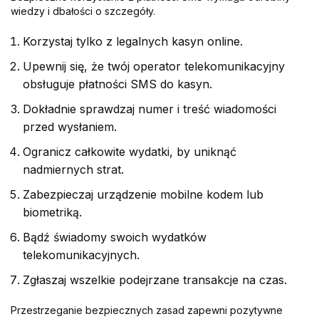
wiedzy i dbałości o szczegóły.
Korzystaj tylko z legalnych kasyn online.
Upewnij się, że twój operator telekomunikacyjny
obsługuje płatności SMS do kasyn.
Dokładnie sprawdzaj numer i treść wiadomości
przed wysłaniem.
Ogranicz całkowite wydatki, by uniknąć
nadmiernych strat.
Zabezpieczaj urządzenie mobilne kodem lub
biometriką.
Bądź świadomy swoich wydatków
telekomunikacyjnych.
Zgłaszaj wszelkie podejrzane transakcje na czas.
Przestrzeganie bezpiecznych zasad zapewni pozytywne