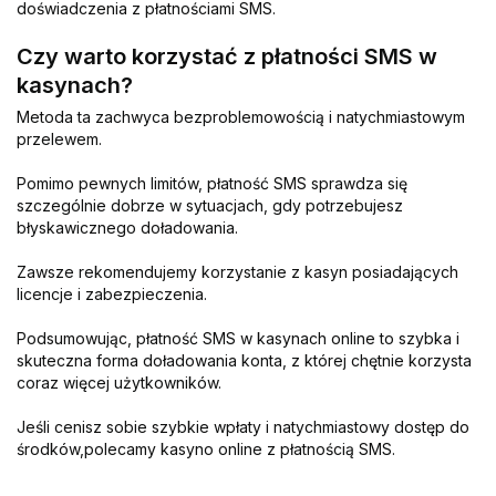
doświadczenia z płatnościami SMS.
Czy warto korzystać z płatności SMS w
kasynach?
Metoda ta zachwyca bezproblemowością i natychmiastowym
przelewem.
Pomimo pewnych limitów, płatność SMS sprawdza się
szczególnie dobrze w sytuacjach, gdy potrzebujesz
błyskawicznego doładowania.
Zawsze rekomendujemy korzystanie z kasyn posiadających
licencje i zabezpieczenia.
Podsumowując, płatność SMS w kasynach online to szybka i
skuteczna forma doładowania konta, z której chętnie korzysta
coraz więcej użytkowników.
Jeśli cenisz sobie szybkie wpłaty i natychmiastowy dostęp do
środków,polecamy kasyno online z płatnością SMS.