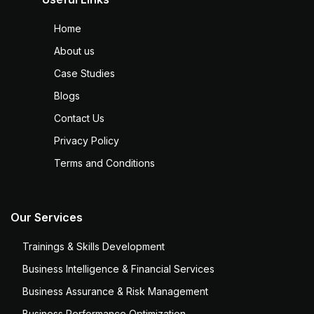
Home
About us
Case Studies
Blogs
Contact Us
Privacy Policy
Terms and Conditions
Our Services
Trainings & Skills Development
Business Intelligence & Financial Services
Business Assurance & Risk Management
Business Performance Optimization