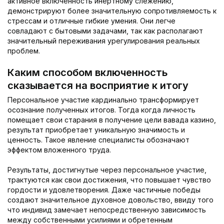
активное включенность инертному слежению,
демонстрируют более значительную сопротивляемость к
стрессам и отличные гибкие умения. Они легче
совладают с бытовыми задачами, так как располагают
значительный переживания урегулирования реальных
проблем.
Каким способом включенность
сказывается на восприятие к итогу
Персональное участие кардинально трансформирует
осознание полученных итогов. Тогда когда личность
помещает свои старания в получение цели вавада казино,
результат приобретает уникальную значимость и
ценность. Такое явление специалисты обозначают
эффектом вложенного труда.
Результаты, достигнутые через персональное участие,
трактуются как свои достижения, что повышает чувство
гордости и удовлетворения. Даже частичные победы
создают значительное духовное довольство, ввиду того
что индивид замечает непосредственную зависимость
между собственными усилиями и обретенным