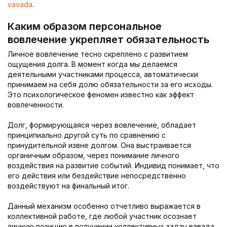
vavada
.
Каким образом персональное
вовлечение укрепляет обязательность
Личное вовлечение тесно скреплено с развитием
ощущения долга. В момент когда мы делаемся
деятельными участниками процесса, автоматически
принимаем на себя долю обязательности за его исходы.
Это психологическое феномен известно как эффект
вовлеченности.
Долг, формирующаяся через вовлечение, обладает
принципиально другой суть по сравнению с
принудительной извне долгом. Она выстраивается
органичным образом, через понимание личного
воздействия на развитие событий. Индивид понимает, что
его действия или бездействие непосредственно
воздействуют на финальный итог.
Данный механизм особенно отчетливо выражается в
коллективной работе, где любой участник осознает
личную позицию в получении коллективных задач вавада