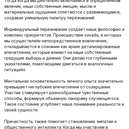
Тогда когда мы деятельно включаемся в определенном
явлении, наши собственные эмоции, мысли и
материальные ощущения сплетаются с развивающимся,
создавая уникальную палитру переживаний.
Индивидуальный переживания создает наше философию и
комплекс приоритетов. Происшествия vavada, в которых
мы осуществляли непосредственное вовлечение,
откладываются в сознании как яркие детализированные
впечатления, которые влияют на наши собственные
грядущие выборы и деяния. Они делаются глубинными
указателями, помогающими двигаться в аналогичных
ситуациях.
Ментальная основательность личного опыта значительно
превышает неглубокие впечатления от созерцания.
Участие стимулирует разнообразные чувственные
способы, формируя объемную панораму случающегося.
Такое состояние углубляет наше понимание реальности и
своей сущности.
Причастность также помогает становлению эмпатии и
общественного интеллекта. Когда мы участвуем в